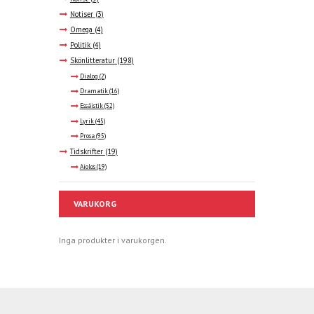
Notiser
(3)
Omega
(4)
Politik
(4)
Skönlitteratur
(198)
Dialog
(2)
Dramatik
(16)
Essäistik
(52)
Lyrik
(45)
Prosa
(95)
Tidskrifter
(19)
Aiolos
(19)
VARUKORG
Inga produkter i varukorgen.