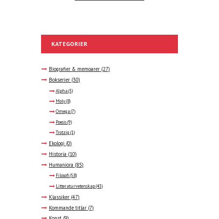
KATEGORIER
Biografier & memoarer
(27)
Bokserier
(30)
Alpha
(5)
Moly
(8)
Omega
(7)
Poesis
(9)
Trotzig
(1)
Ekologi
(0)
Historia
(10)
Humaniora
(85)
Filosofi
(58)
Litteraturvetenskap
(43)
Klassiker
(47)
Kommande titlar
(7)
Konst
(9)