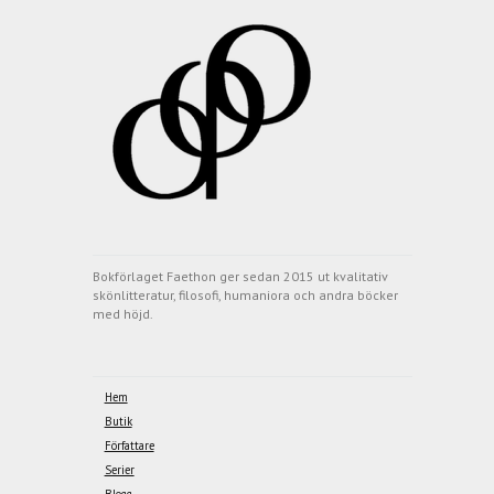
Bokförlaget Faethon ger sedan 2015 ut kvalitativ
skönlitteratur, filosofi, humaniora och andra böcker
med höjd.
Hem
Butik
Författare
Serier