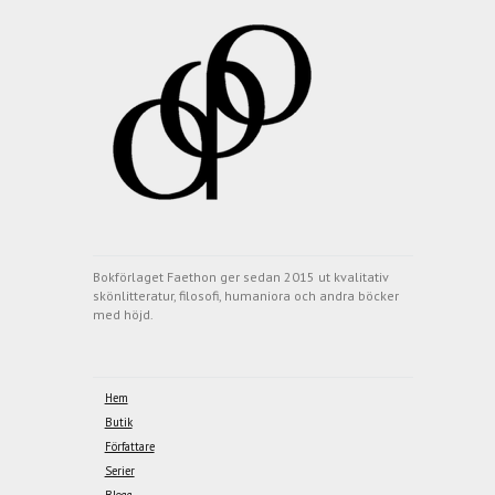
Bokförlaget Faethon ger sedan 2015 ut kvalitativ
skönlitteratur, filosofi, humaniora och andra böcker
med höjd.
Hem
Butik
Författare
Serier