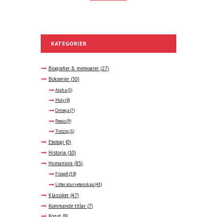
KATEGORIER
Biografier & memoarer
(27)
Bokserier
(30)
Alpha
(5)
Moly
(8)
Omega
(7)
Poesis
(9)
Trotzig
(1)
Ekologi
(0)
Historia
(10)
Humaniora
(85)
Filosofi
(58)
Litteraturvetenskap
(43)
Klassiker
(47)
Kommande titlar
(7)
Konst
(9)