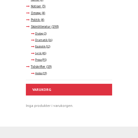
Notiser
(3)
Omega
(4)
Politik
(4)
Skönlitteratur
(198)
Dialog
(2)
Dramatik
(16)
Essäistik
(52)
Lyrik
(45)
Prosa
(95)
Tidskrifter
(19)
Aiolos
(19)
VARUKORG
Inga produkter i varukorgen.