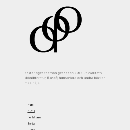
Bokförlaget Faethon ger sedan 2015 ut kvalitativ
skönlitteratur, filosofi, humaniora och andra böcker
med höjd.
Hem
Butik
Författare
Serier