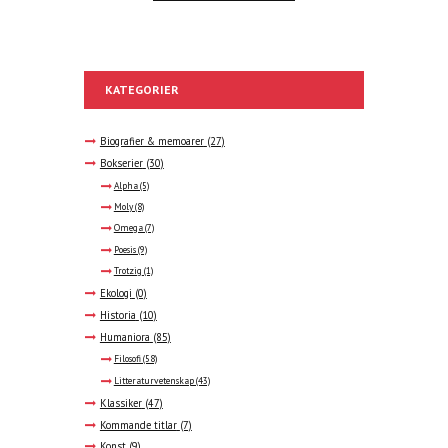
KATEGORIER
Biografier & memoarer
(27)
Bokserier
(30)
Alpha
(5)
Moly
(8)
Omega
(7)
Poesis
(9)
Trotzig
(1)
Ekologi
(0)
Historia
(10)
Humaniora
(85)
Filosofi
(58)
Litteraturvetenskap
(43)
Klassiker
(47)
Kommande titlar
(7)
Konst
(9)