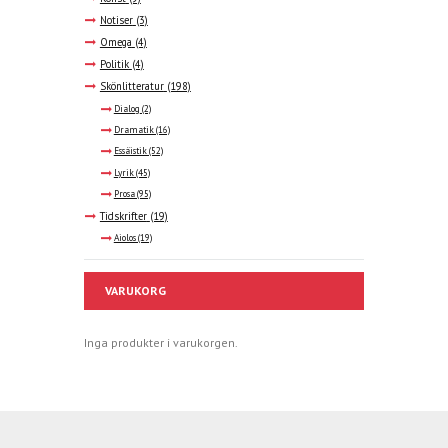
Notiser
(3)
Omega
(4)
Politik
(4)
Skönlitteratur
(198)
Dialog
(2)
Dramatik
(16)
Essäistik
(52)
Lyrik
(45)
Prosa
(95)
Tidskrifter
(19)
Aiolos
(19)
VARUKORG
Inga produkter i varukorgen.