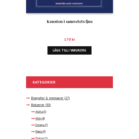
Konsten i samvetets ljus
170
kr
LÄGG TILL I VARUKORG
KATEGORIER
Biografier & memoarer
(27)
Bokserier
(30)
Alpha
(5)
Moly
(8)
Omega
(7)
Poesis
(9)
Trotzig
(1)