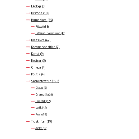
Ekologi
(0)
Historia
(10)
Humaniora
(85)
Filosofi
(58)
Litteraturvetenskap
(43)
Klassiker
(47)
Kommande titlar
(7)
Konst
(9)
Notiser
(3)
Omega
(4)
Politik
(4)
Skönlitteratur
(198)
Dialog
(2)
Dramatik
(16)
Essäistik
(52)
Lyrik
(45)
Prosa
(95)
Tidskrifter
(19)
Aiolos
(19)