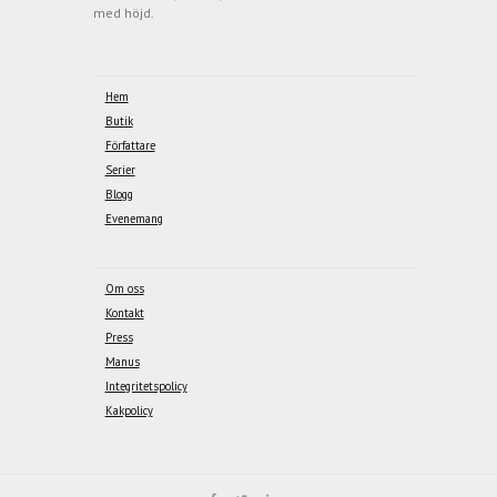
med höjd.
Hem
Butik
Författare
Serier
Blogg
Evenemang
Om oss
Kontakt
Press
Manus
Integritetspolicy
Kakpolicy