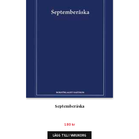
Septemberåska
180
kr
LÄGG TILL I VARUKORG