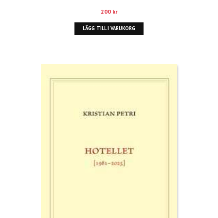
200
kr
LÄGG TILL I VARUKORG