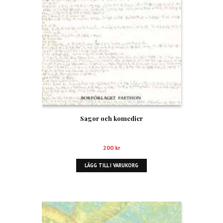
Sagor och komedier
200
kr
LÄGG TILL I VARUKORG