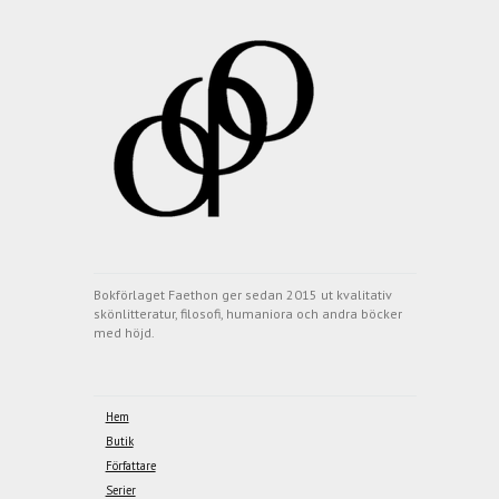
Bokförlaget Faethon ger sedan 2015 ut kvalitativ
skönlitteratur, filosofi, humaniora och andra böcker
med höjd.
Hem
Butik
Författare
Serier