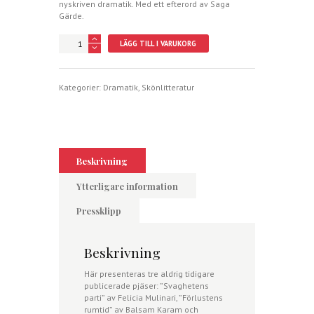
nyskriven dramatik. Med ett efterord av Saga
Gärde.
Det
LÄGG TILL I VARUKORG
är
ett
jag
som
Kategorier:
Dramatik
,
Skönlitteratur
talar
mängd
Beskrivning
Ytterligare information
Pressklipp
Beskrivning
Här presenteras tre aldrig tidigare
publicerade pjäser: ”Svaghetens
parti” av Felicia Mulinari, ”Förlustens
rumtid” av Balsam Karam och