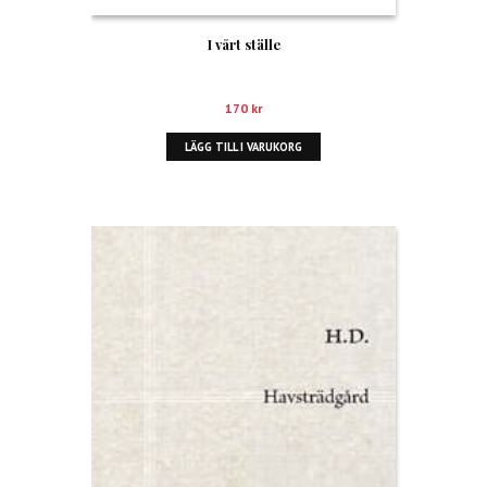
I vårt ställe
170
kr
LÄGG TILL I VARUKORG