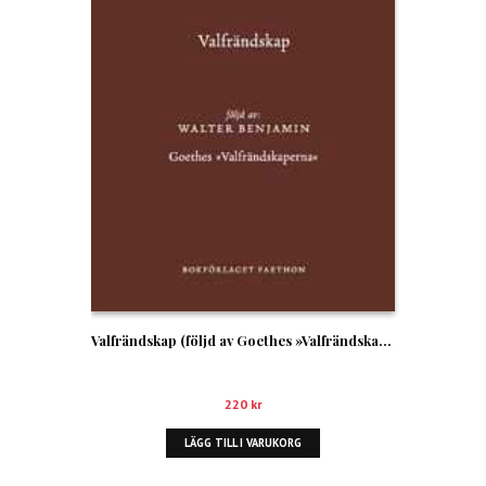
Valfrändskap (följd av Goethes »Valfrändskaperna«)
220
kr
LÄGG TILL I VARUKORG