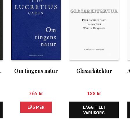
botgöring
Om tingens natur
Glasarkitektur
265
kr
188
kr
LÄS MER
LÄGG TILL I
VARUKORG