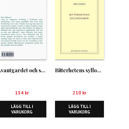
Avantgardet och samlingens logik
Bitterhetens syllogismer
154
kr
210
kr
LÄGG TILL I
LÄGG TILL I
VARUKORG
VARUKORG