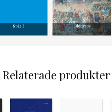
Spår I
Dionysos
Relaterade produkter