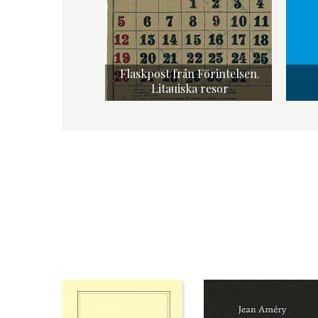
Flaskpost från Förintelsen.
Litauiska resor