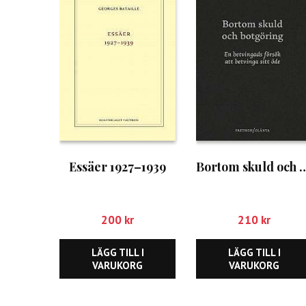
Essäer 1927–1939
Bortom skuld och 
200
kr
210
kr
LÄGG TILL I
LÄGG TILL I
VARUKORG
VARUKORG