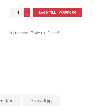
Näver
LÄGG TILL I VARUKORG
mängd
Kategorier:
Essäistik
,
Filosofi
mation
Pressklipp