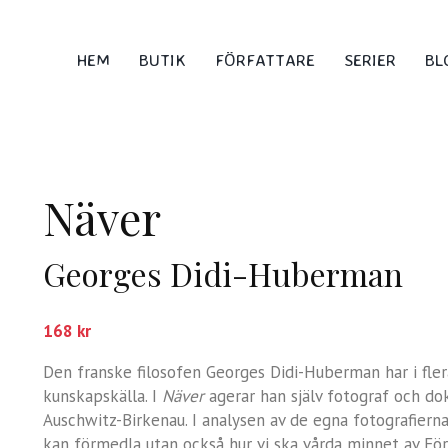
HEM
BUTIK
FÖRFATTARE
SERIER
BL
Näver
Georges Didi-Huberman
168
kr
Den franske filosofen Georges Didi-Huberman har i fler
kunskapskälla. I
Näver
agerar han själv fotograf och do
Auschwitz-Birkenau. I analysen av de egna fotografierna 
kan förmedla utan också hur vi ska vårda minnet av Föri