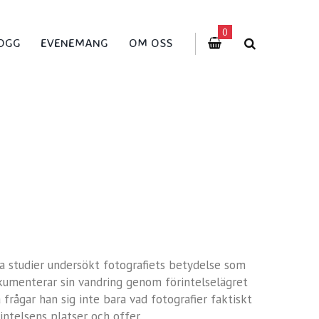
0
OGG
EVENEMANG
OM OSS
a studier undersökt fotografiets betydelse som
kumenterar sin vandring genom förintelselägret
frågar han sig inte bara vad fotografier faktiskt
ntelsens platser och offer.