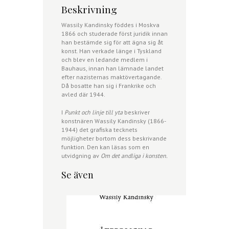
Beskrivning
Wassily Kandinsky föddes i Moskva
1866 och studerade först juridik innan
han bestämde sig för att ägna sig åt
konst. Han verkade länge i Tyskland
och blev en ledande medlem i
Bauhaus, innan han lämnade landet
efter nazisternas maktövertagande.
Då bosatte han sig i Frankrike och
avled där 1944.
I
Punkt och linje till yta
beskriver
konstnären Wassily Kandinsky (1866-
1944) det grafiska tecknets
möjligheter bortom dess beskrivande
funktion. Den kan läsas som en
utvidgning av
Om det andliga i konsten.
Se även