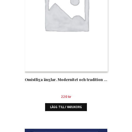
Omistliga änglar. Modernitet och tradition hos Kafka, Benjamin och Scholem
220
kr
LÄGG TILL I VARUKORG