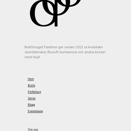
Bokförlaget Faethon ger sedan 2015 ut kvalitativ
skönlitteratur, filosofi, humaniora och andra böcker
med höjd.
Hem
Butik
Författare
Serier
Blogg
Evenemang
Om oss