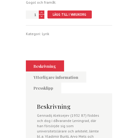
Gogol och framåt.
Rader
LÄGG TILL I VARUKORG
om
hur
dåligt
det
Kategori:
Lyrik
är
att
vara
människa
mängd
Beskrivning
Ytterligare information
Pressklipp
Beskrivning
Gennadij Aleksejev (1932 87) föddes
och dog i dåvarande Leningrad, där
han försörjde sig som
universitetslärare och arkitekt. Jämte
bl.a. Vladimir Buritj, Arvo Mets och