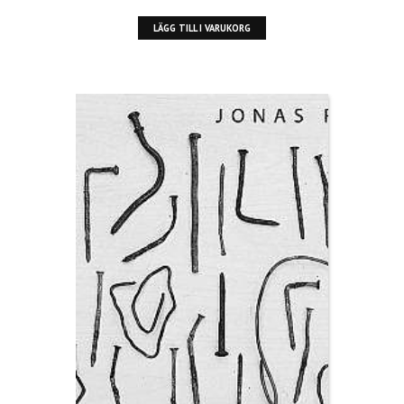
LÄGG TILL I VARUKORG