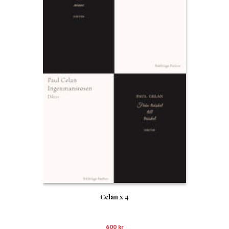
Celan x 4
600
kr