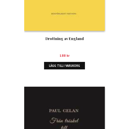
Drottning av England
188
kr
LÄGG TILL I VARUKORG