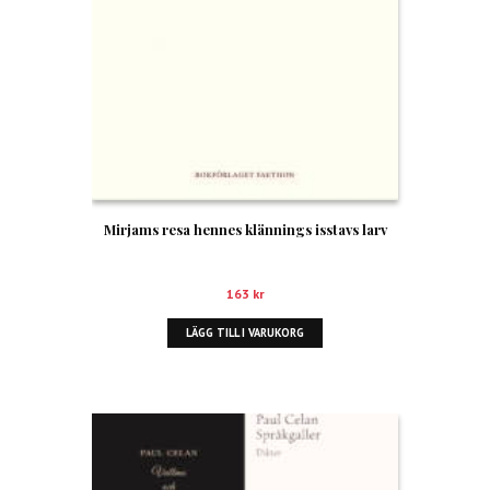
Mirjams resa hennes klännings isstavs larv
163
kr
LÄGG TILL I VARUKORG