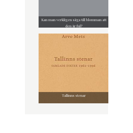
Kan man verkligen säga till blomman att
den är ful?
Tallinns stenar