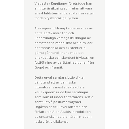
Vjatjeslav Kuprijanov företrädde han
en litterär riktning som, utan att vara
snävt bildstormande, sökte nya vägar
för den ryskspråkiga lyriken.
Aleksejevs diktning kännetecknas av
en talspråksnära ton och
underfundiga vardagsskildringar av
hemstadens människor och rum, där
det fantastiska och existentiella
gärna går hand i hand med det
anekdotiska och skenbart triviala, i en
fullföljning av berättartraditioner från
Gogol och framåt.
Detta urval samlar sjuttio dikter
däribland ett av den ryska
litteraturens mest spektakulära
kärlekspoem ur de fyra samlingar
som kom ut under författarens livstid
samt ur två postuma volymer.
Utgåvan är del i översättaren och
författaren Alan Asaids introduktion
av undanskymda pionjärer i modern
ryskspråkig diktkonst.