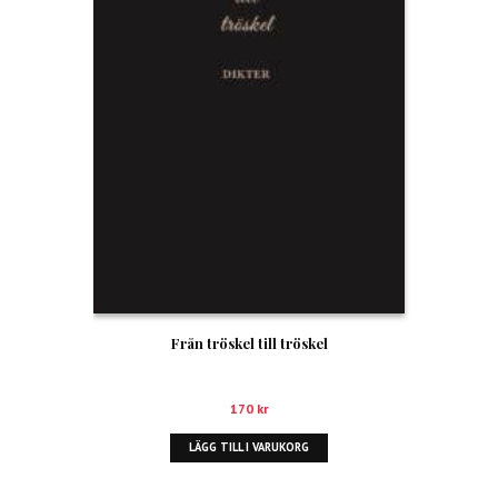
Från tröskel till tröskel
170
kr
LÄGG TILL I VARUKORG