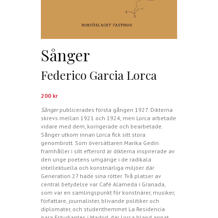
Sånger
Federico Garcia Lorca
200
kr
Sånger
publicerades första gången 1927. Dikterna
skrevs mellan 1921 och 1924, men Lorca arbetade
vidare med dem, korrigerade och bearbetade.
Sånger utkom innan Lorca fick sitt stora
genombrott. Som översättaren Marika Gedin
framhåller i sitt efterord är dikterna inspirerade av
den unge poetens umgänge i de radikala
intellektuella och konstnärliga miljöer där
Generation 27 hade sina rötter. Två platser av
central betydelse var Café Alameda i Granada,
som var en samlingspunkt för konstnärer, musiker,
författare, journalister, blivande politiker och
diplomater, och studenthemmet La Residencia
para Estudiantes i Madrid, där Lorca bland annat