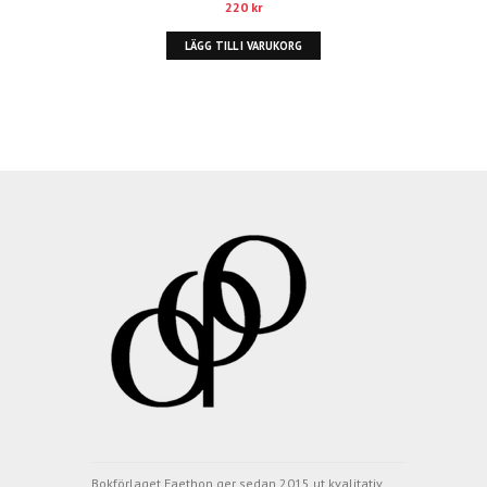
220
kr
LÄGG TILL I VARUKORG
Bokförlaget Faethon ger sedan 2015 ut kvalitativ