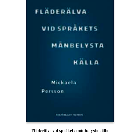
Fläderälva vid språkets månbelysta källa