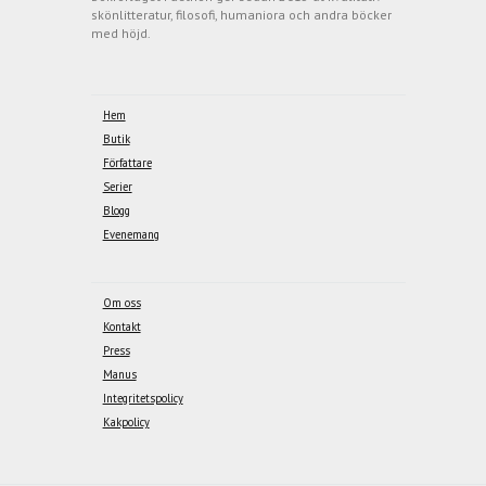
skönlitteratur, filosofi, humaniora och andra böcker
med höjd.
Hem
Butik
Författare
Serier
Blogg
Evenemang
Om oss
Kontakt
Press
Manus
Integritetspolicy
Kakpolicy