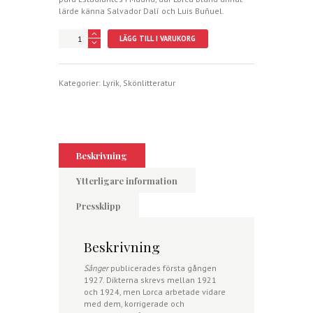
lärde känna Salvador Dalí och Luis Buñuel.
Sånger
LÄGG TILL I VARUKORG
mängd
Kategorier:
Lyrik
,
Skönlitteratur
Beskrivning
Ytterligare information
Pressklipp
Beskrivning
Sånger
publicerades första gången
1927. Dikterna skrevs mellan 1921
och 1924, men Lorca arbetade vidare
med dem, korrigerade och