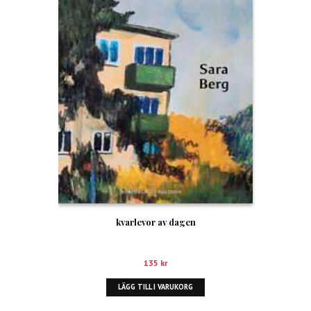
kvarlevor av dagen
135
kr
LÄGG TILL I VARUKORG