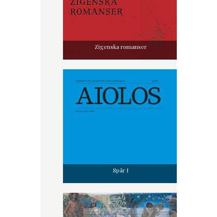
Zigenska romanser
Spår I