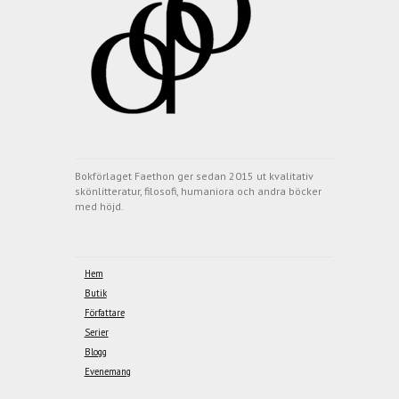
Bokförlaget Faethon ger sedan 2015 ut kvalitativ
skönlitteratur, filosofi, humaniora och andra böcker
med höjd.
Hem
Butik
Författare
Serier
Blogg
Evenemang