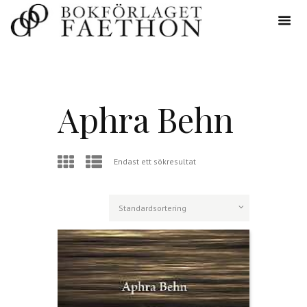
Aphra Behn
Endast ett sökresultat