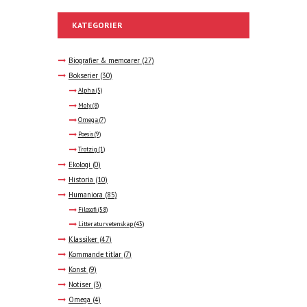
KATEGORIER
Biografier & memoarer
(27)
Bokserier
(30)
Alpha
(5)
Moly
(8)
Omega
(7)
Poesis
(9)
Trotzig
(1)
Ekologi
(0)
Historia
(10)
Humaniora
(85)
Filosofi
(58)
Litteraturvetenskap
(43)
Klassiker
(47)
Kommande titlar
(7)
Konst
(9)
Notiser
(3)
Omega
(4)