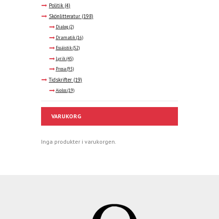
Politik
(4)
Skönlitteratur
(198)
Dialog
(2)
Dramatik
(16)
Essäistik
(52)
Lyrik
(45)
Prosa
(95)
Tidskrifter
(19)
Aiolos
(19)
VARUKORG
Inga produkter i varukorgen.