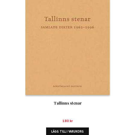
Tallinns stenar
180
kr
LÄGG TILL I VARUKORG