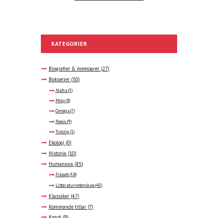
KATEGORIER
Biografier & memoarer
(27)
Bokserier
(30)
Alpha
(5)
Moly
(8)
Omega
(7)
Poesis
(9)
Trotzig
(1)
Ekologi
(0)
Historia
(10)
Humaniora
(85)
Filosofi
(58)
Litteraturvetenskap
(43)
Klassiker
(47)
Kommande titlar
(7)
Konst
(9)