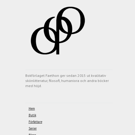
Bokförlaget Faethon ger sedan 2015 ut kvalitativ
skönlitteratur, filosofi, humaniora och andra böcker
med höjd.
Hem
Butik
Författare
Serier