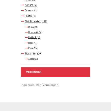
Notiser
(3)
Omega
(4)
Politik
(4)
Skönlitteratur
(198)
Dialog
(2)
Dramatik
(16)
Essäistik
(52)
Lyrik
(45)
Prosa
(95)
Tidskrifter
(19)
Aiolos
(19)
VARUKORG
Inga produkter i varukorgen.