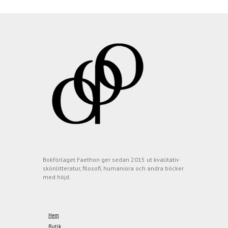
Bokförlaget Faethon ger sedan 2015 ut kvalitativ
skönlitteratur, filosofi, humaniora och andra böcker
med höjd.
Hem
Butik