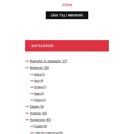
220
kr
LÄGG TILL I VARUKORG
KATEGORIER
Biografier & memoarer
(27)
Bokserier
(30)
Alpha
(5)
Moly
(8)
Omega
(7)
Poesis
(9)
Trotzig
(1)
Ekologi
(0)
Historia
(10)
Humaniora
(85)
Filosofi
(58)
Litteraturvetenskap
(43)