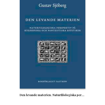
Den levande materien. Naturfilologiska perspektiv på hylozoiska och panteistiska estetiker