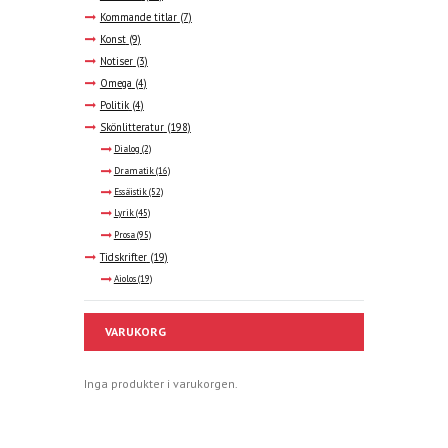
Kommande titlar
(7)
Konst
(9)
Notiser
(3)
Omega
(4)
Politik
(4)
Skönlitteratur
(198)
Dialog
(2)
Dramatik
(16)
Essäistik
(52)
Lyrik
(45)
Prosa
(95)
Tidskrifter
(19)
Aiolos
(19)
VARUKORG
Inga produkter i varukorgen.