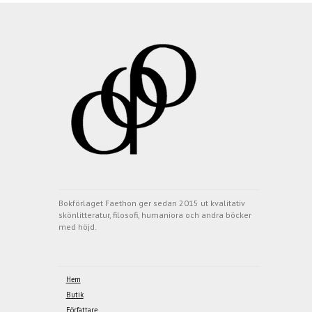
Bokförlaget Faethon ger sedan 2015 ut kvalitativ
skönlitteratur, filosofi, humaniora och andra böcker
med höjd.
Hem
Butik
Författare