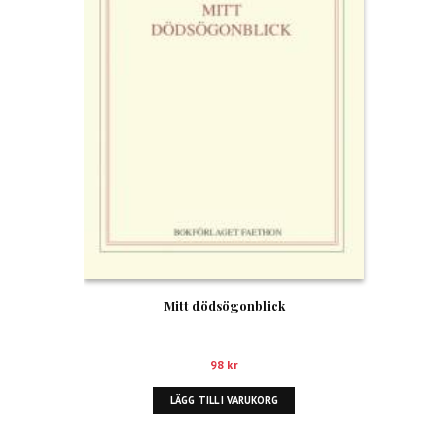
Mitt dödsögonblick
98
kr
LÄGG TILL I VARUKORG