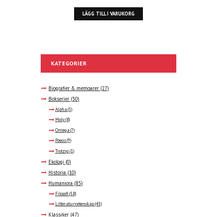
LÄGG TILL I VARUKORG
KATEGORIER
Biografier & memoarer
(27)
Bokserier
(30)
Alpha
(5)
Moly
(8)
Omega
(7)
Poesis
(9)
Trotzig
(1)
Ekologi
(0)
Historia
(10)
Humaniora
(85)
Filosofi
(58)
Litteraturvetenskap
(43)
Klassiker
(47)