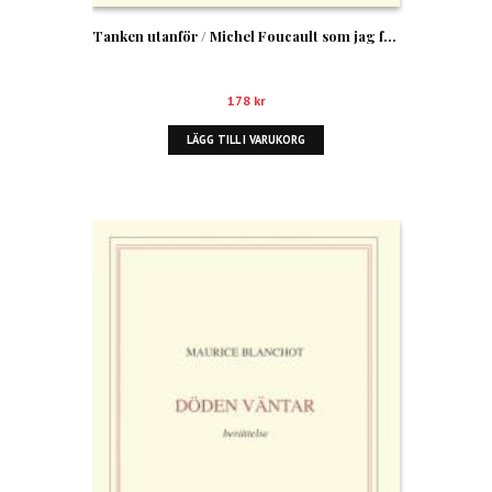
Tanken utanför / Michel Foucault som jag föreställer mig honom
178
kr
LÄGG TILL I VARUKORG