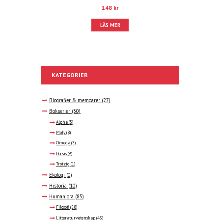
148
kr
LÄS MER
KATEGORIER
Biografier & memoarer
(27)
Bokserier
(30)
Alpha
(5)
Moly
(8)
Omega
(7)
Poesis
(9)
Trotzig
(1)
Ekologi
(0)
Historia
(10)
Humaniora
(85)
Filosofi
(58)
Litteraturvetenskap
(43)