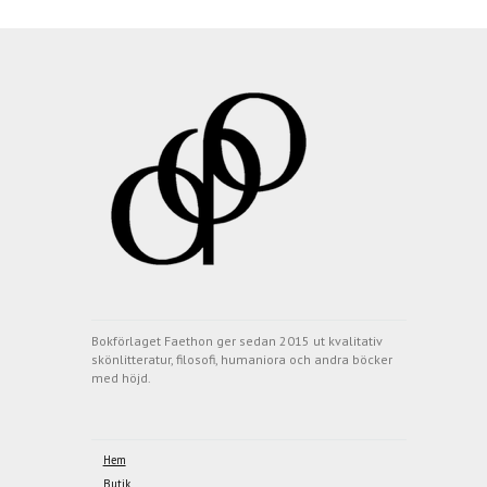
Bokförlaget Faethon ger sedan 2015 ut kvalitativ
skönlitteratur, filosofi, humaniora och andra böcker
med höjd.
Hem
Butik