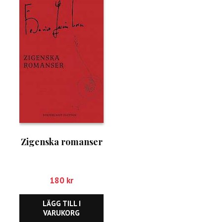
Zigenska romanser
180
kr
LÄGG TILL I
VARUKORG