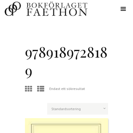
978918972818
9
Endast ett sökresultat