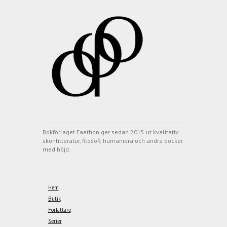
Bokförlaget Faethon ger sedan 2015 ut kvalitativ
skönlitteratur, filosofi, humaniora och andra böcker
med höjd.
Hem
Butik
Författare
Serier