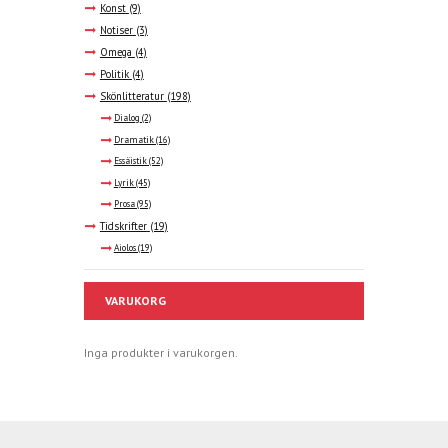
Konst
(9)
Notiser
(3)
Omega
(4)
Politik
(4)
Skönlitteratur
(198)
Dialog
(2)
Dramatik
(16)
Essäistik
(52)
Lyrik
(45)
Prosa
(95)
Tidskrifter
(19)
Aiolos
(19)
VARUKORG
Inga produkter i varukorgen.