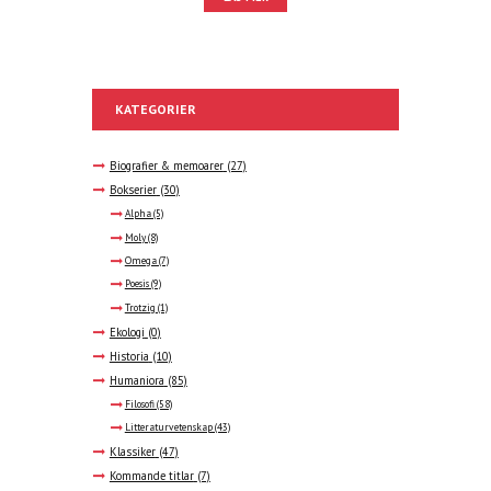
KATEGORIER
Biografier & memoarer
(27)
Bokserier
(30)
Alpha
(5)
Moly
(8)
Omega
(7)
Poesis
(9)
Trotzig
(1)
Ekologi
(0)
Historia
(10)
Humaniora
(85)
Filosofi
(58)
Litteraturvetenskap
(43)
Klassiker
(47)
Kommande titlar
(7)