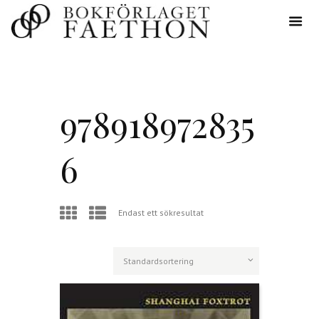
978918972835
6
Endast ett sökresultat