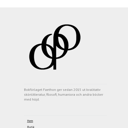
Bokförlaget Faethon ger sedan 2015 ut kvalitativ
skönlitteratur, filosofi, humaniora och andra böcker
med höjd.
Hem
Butik