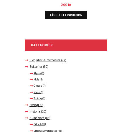
200
kr
LÄGG TILL I VARUKORG
KATEGORIER
Biografier & memoarer
(27)
Bokserier
(30)
Alpha
(5)
Moly
(8)
Omega
(7)
Poesis
(9)
Trotzig
(1)
Ekologi
(0)
Historia
(10)
Humaniora
(85)
Filosofi
(58)
Litteraturvetenskap
(43)