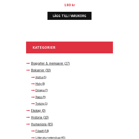
180
kr
LÄGG TILL I VARUKORG
KATEGORIER
Biografier & memoarer
(27)
Bokserier
(30)
Alpha
(5)
Moly
(8)
Omega
(7)
Poesis
(9)
Trotzig
(1)
Ekologi
(0)
Historia
(10)
Humaniora
(85)
Filosofi
(58)
Litteraturvetenskap
(43)