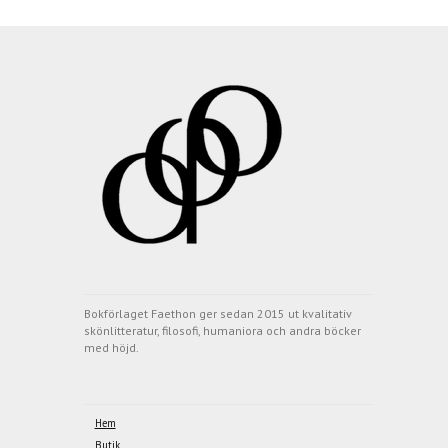
Bokförlaget Faethon ger sedan 2015 ut kvalitativ
skönlitteratur, filosofi, humaniora och andra böcker
med höjd.
Hem
Butik