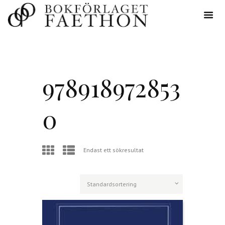
978918972853
0
Endast ett sökresultat