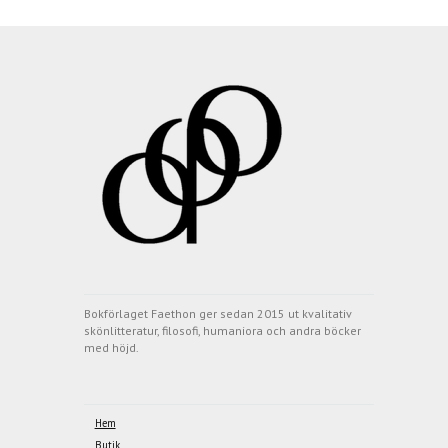
Bokförlaget Faethon ger sedan 2015 ut kvalitativ
skönlitteratur, filosofi, humaniora och andra böcker
med höjd.
Hem
Butik