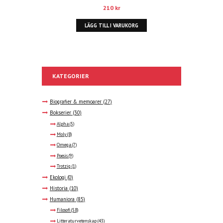
210
kr
LÄGG TILL I VARUKORG
KATEGORIER
Biografier & memoarer
(27)
Bokserier
(30)
Alpha
(5)
Moly
(8)
Omega
(7)
Poesis
(9)
Trotzig
(1)
Ekologi
(0)
Historia
(10)
Humaniora
(85)
Filosofi
(58)
Litteraturvetenskap
(43)