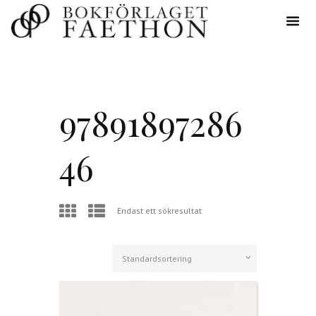
97891897286
46
Endast ett sökresultat