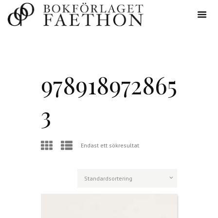
978918972865
3
Endast ett sökresultat