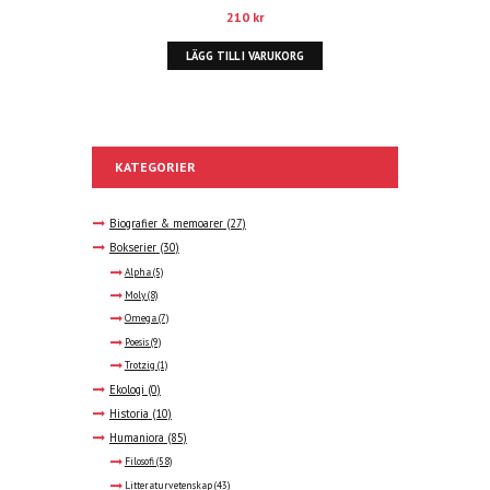
210
kr
LÄGG TILL I VARUKORG
KATEGORIER
Biografier & memoarer
(27)
Bokserier
(30)
Alpha
(5)
Moly
(8)
Omega
(7)
Poesis
(9)
Trotzig
(1)
Ekologi
(0)
Historia
(10)
Humaniora
(85)
Filosofi
(58)
Litteraturvetenskap
(43)