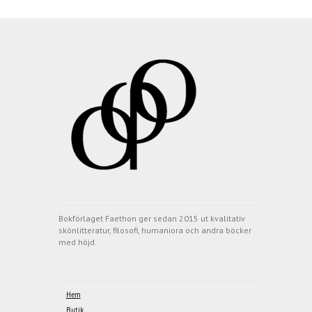
Bokförlaget Faethon ger sedan 2015 ut kvalitativ
skönlitteratur, filosofi, humaniora och andra böcker
med höjd.
Hem
Butik