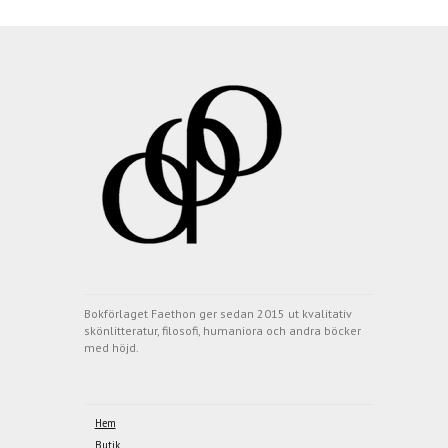
Bokförlaget Faethon ger sedan 2015 ut kvalitativ
skönlitteratur, filosofi, humaniora och andra böcker
med höjd.
Hem
Butik