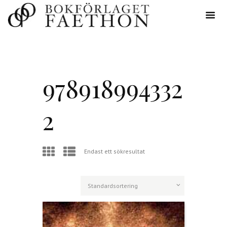
978918994332
2
Endast ett sökresultat