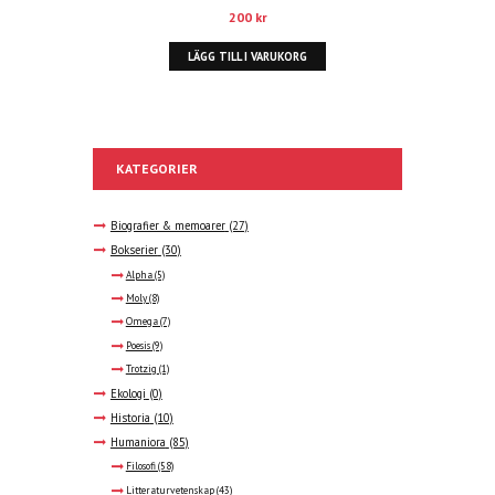
200
kr
LÄGG TILL I VARUKORG
KATEGORIER
Biografier & memoarer
(27)
Bokserier
(30)
Alpha
(5)
Moly
(8)
Omega
(7)
Poesis
(9)
Trotzig
(1)
Ekologi
(0)
Historia
(10)
Humaniora
(85)
Filosofi
(58)
Litteraturvetenskap
(43)