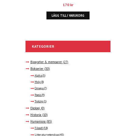
170
kr
LÄGG TILL I VARUKORG
KATEGORIER
Biografier & memoarer
(27)
Bokserier
(30)
Alpha
(5)
Moly
(8)
Omega
(7)
Poesis
(9)
Trotzig
(1)
Ekologi
(0)
Historia
(10)
Humaniora
(85)
Filosofi
(58)
Litteraturvetenskap
(43)