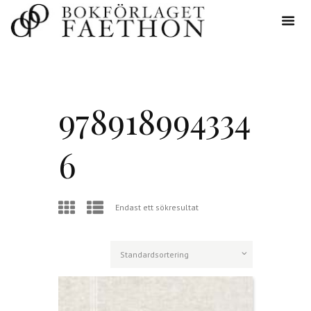
978918994334
6
Endast ett sökresultat