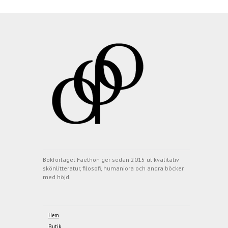
Bokförlaget Faethon ger sedan 2015 ut kvalitativ
skönlitteratur, filosofi, humaniora och andra böcker
med höjd.
Hem
Butik