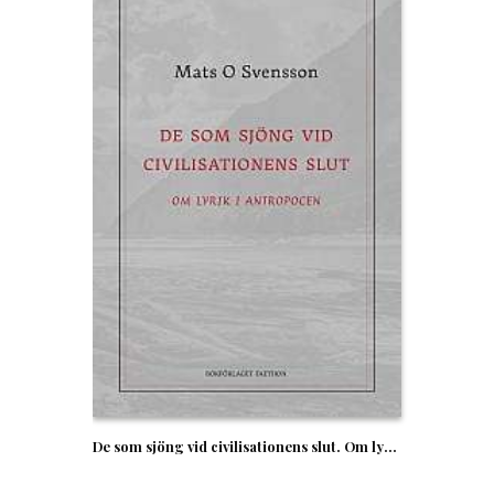
De som sjöng vid civilisationens slut. Om lyrik i antropocen