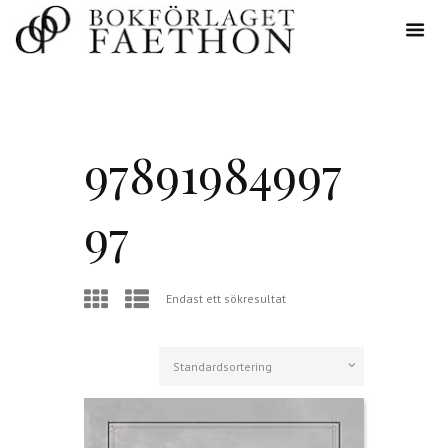
97891984997
97
Endast ett sökresultat