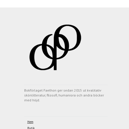
Bokförlaget Faethon ger sedan 2015 ut kvalitativ
skönlitteratur, filosofi, humaniora och andra böcker
med höjd.
Hem
Butik