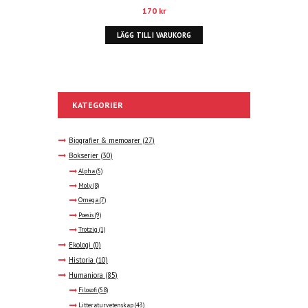
170
kr
LÄGG TILL I VARUKORG
KATEGORIER
Biografier & memoarer
(27)
Bokserier
(30)
Alpha
(5)
Moly
(8)
Omega
(7)
Poesis
(9)
Trotzig
(1)
Ekologi
(0)
Historia
(10)
Humaniora
(85)
Filosofi
(58)
Litteraturvetenskap
(43)