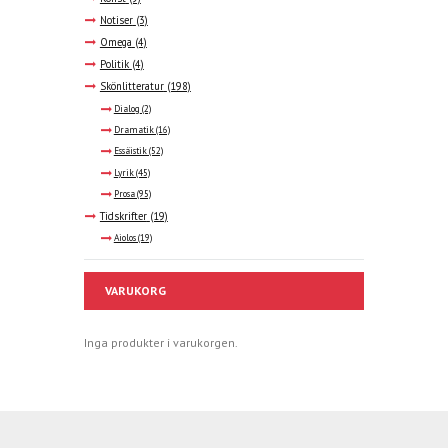
Notiser
(3)
Omega
(4)
Politik
(4)
Skönlitteratur
(198)
Dialog
(2)
Dramatik
(16)
Essäistik
(52)
Lyrik
(45)
Prosa
(95)
Tidskrifter
(19)
Aiolos
(19)
VARUKORG
Inga produkter i varukorgen.