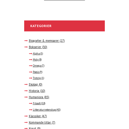
KATEGORIER
Biografier & memoarer
(27)
Bokserier
(30)
Alpha
(5)
Moly
(8)
Omega
(7)
Poesis
(9)
Trotzig
(1)
Ekologi
(0)
Historia
(10)
Humaniora
(85)
Filosofi
(58)
Litteraturvetenskap
(43)
Klassiker
(47)
Kommande titlar
(7)
Konst
(9)