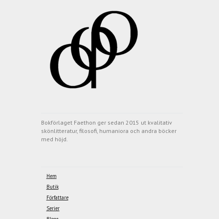
Bokförlaget Faethon ger sedan 2015 ut kvalitativ
skönlitteratur, filosofi, humaniora och andra böcker
med höjd.
Hem
Butik
Författare
Serier