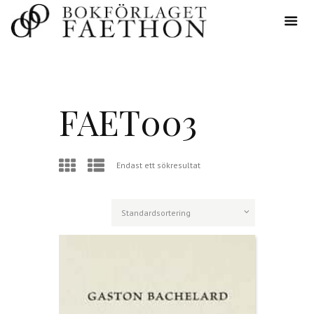
FAET003
Endast ett sökresultat