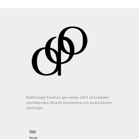
Bokförlaget Faethon ger sedan 2015 ut kvalitativ
skönlitteratur, filosofi, humaniora och andra böcker
med höjd.
Hem
Butik