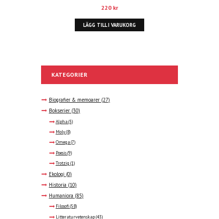
220
kr
LÄGG TILL I VARUKORG
KATEGORIER
Biografier & memoarer
(27)
Bokserier
(30)
Alpha
(5)
Moly
(8)
Omega
(7)
Poesis
(9)
Trotzig
(1)
Ekologi
(0)
Historia
(10)
Humaniora
(85)
Filosofi
(58)
Litteraturvetenskap
(43)