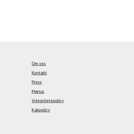
Om oss
Kontakt
Press
Manus
Integritetspolicy
Kakpolicy