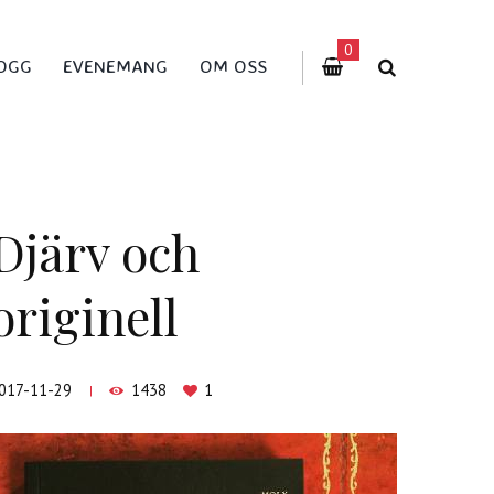
0
OGG
EVENEMANG
OM OSS
Djärv och
originell
017-11-29
1438
1