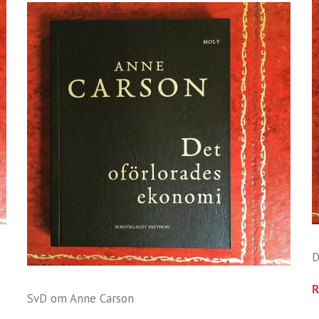
D
R
SvD om Anne Carson