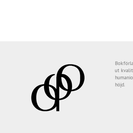
Bokförl
ut kvalit
humanio
höjd.