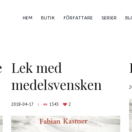
HEM
BUTIK
FÖRFATTARE
SERIER
BL
e
Lek med
medelsvensken
2
2018-04-17
1343
2