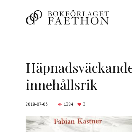
Häpnadsväckand
innehållsrik
2018-07-03
1384
3