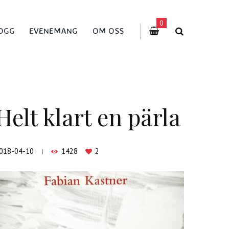
0
OGG
EVENEMANG
OM OSS
Helt klart en pärla
018-04-10
1428
2