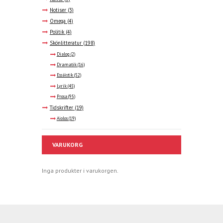
Notiser
(3)
Omega
(4)
Politik
(4)
Skönlitteratur
(198)
Dialog
(2)
Dramatik
(16)
Essäistik
(52)
Lyrik
(45)
Prosa
(95)
Tidskrifter
(19)
Aiolos
(19)
VARUKORG
Inga produkter i varukorgen.