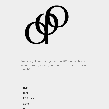
Bokförlaget Faethon ger sedan 2015 ut kvalitativ
skönlitteratur, filosofi, humaniora och andra böcker
med höjd.
Hem
Butik
Författare
Serier