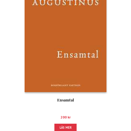
Ensamtal
200
kr
LÄS MER