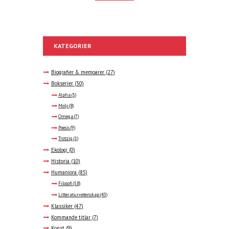
KATEGORIER
Biografier & memoarer
(27)
Bokserier
(30)
Alpha
(5)
Moly
(8)
Omega
(7)
Poesis
(9)
Trotzig
(1)
Ekologi
(0)
Historia
(10)
Humaniora
(85)
Filosofi
(58)
Litteraturvetenskap
(43)
Klassiker
(47)
Kommande titlar
(7)
Konst
(9)