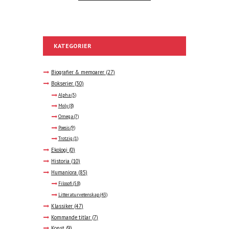
KATEGORIER
Biografier & memoarer
(27)
Bokserier
(30)
Alpha
(5)
Moly
(8)
Omega
(7)
Poesis
(9)
Trotzig
(1)
Ekologi
(0)
Historia
(10)
Humaniora
(85)
Filosofi
(58)
Litteraturvetenskap
(43)
Klassiker
(47)
Kommande titlar
(7)
Konst
(9)