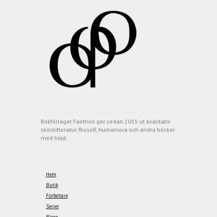
Bokförlaget Faethon ger sedan 2015 ut kvalitativ
skönlitteratur, filosofi, humaniora och andra böcker
med höjd.
Hem
Butik
Författare
Serier