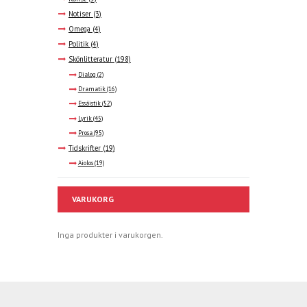
Notiser
(3)
Omega
(4)
Politik
(4)
Skönlitteratur
(198)
Dialog
(2)
Dramatik
(16)
Essäistik
(52)
Lyrik
(45)
Prosa
(95)
Tidskrifter
(19)
Aiolos
(19)
VARUKORG
Inga produkter i varukorgen.