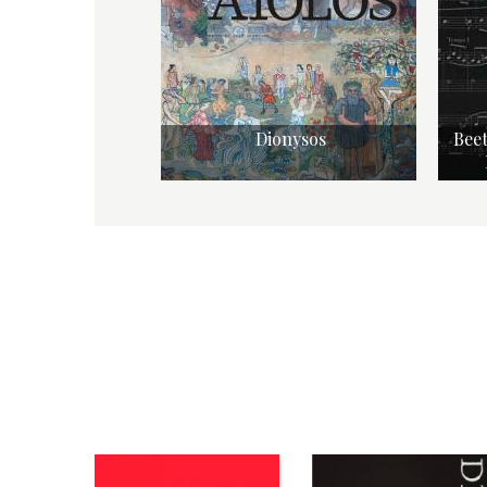
Dionysos
Beet