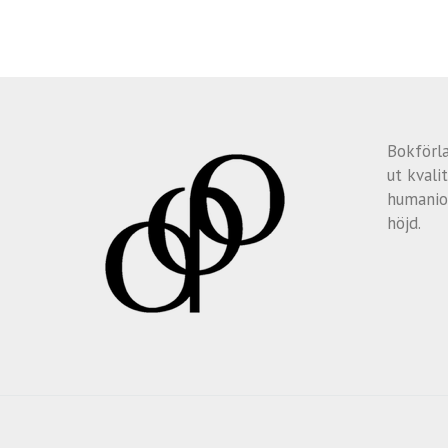
Bokförl
ut kvalit
humanio
höjd.