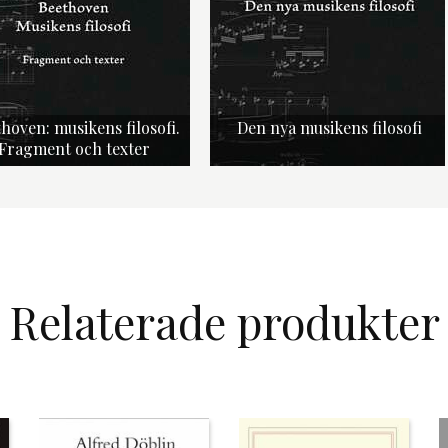
hoven: musikens filosofi.
Den nya musikens filosofi
Fragment och texter
Relaterade produkter