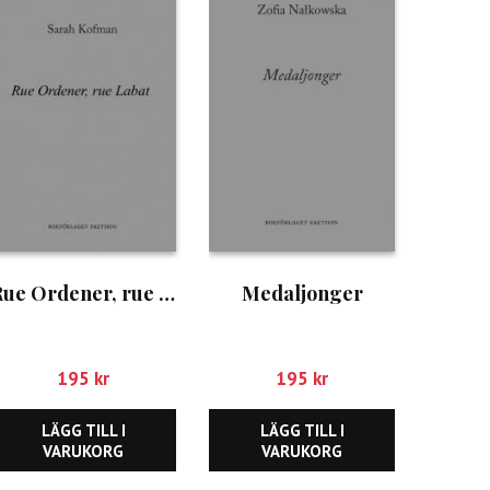
Rue Ordener, rue Labat
Medaljonger
195
kr
195
kr
LÄGG TILL I
LÄGG TILL I
VARUKORG
VARUKORG