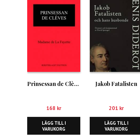
Prinsessan de Clèves
Jakob Fatalisten
168
kr
201
kr
LÄGG TILL I
LÄGG TILL I
VARUKORG
VARUKORG