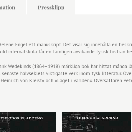
mation
Pressklipp
Helene Engel ett manuskript. Det visar sig innehålla en beskr
kild internatskola får en tämligen avvikande fysisk fostran he
rank Wedekinds (1864–1918) märkliga bok har hittat många 
senaste halvseklets viktigaste verk inom tysk litteratur. Öve
»Heinrich von Kleist« och »Läget i världen«. Översättaren Pet