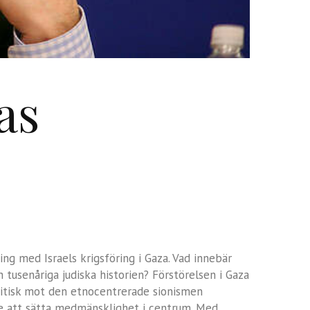
as
ng med Israels krigsföring i Gaza. Vad innebär
tusenåriga judiska historien? Förstörelsen i Gaza
 kritisk mot den etnocentrerade sionismen
fte att sätta medmänsklighet i centrum. Med