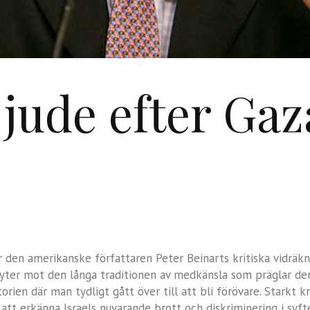
 jude efter Gaz
 den amerikanske författaren Peter Beinarts kritiska vidräkni
ryter mot den långa traditionen av medkänsla som präglar den 
storien där man tydligt gått över till att bli förövare. Starkt
 att erkänna Israels nuvarande brott och diskriminering i sy