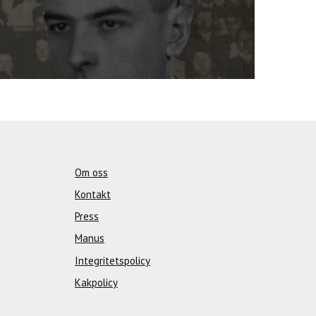
Om oss
Kontakt
Press
Manus
Integritetspolicy
Kakpolicy