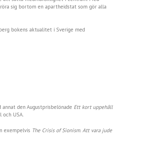
 röra sig bortom en apartheidstat som gör alla
nberg bokens aktualitet i Sverige med
and annat den Augustprisbelönade
Ett kort uppehåll
l och USA.
som exempelvis
The Crisis of Sionism
.
Att vara jude