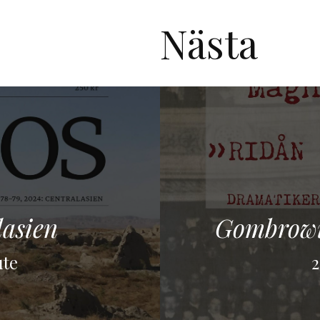
Nästa
lasien
Gombrowic
te
2