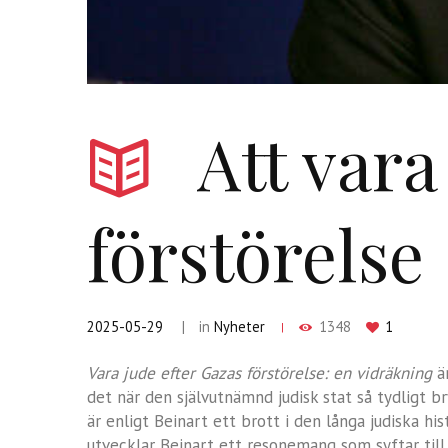
Att vara
förstörelse
2025-05-29
in
Nyheter
1348
1
Vara jude efter Gazas förstörelse: en vidräkning
är
det när den självutnämnd judisk stat så tydligt b
är enligt Beinart ett brott i den långa judiska hi
utvecklar Beinart ett resonemang som syftar till