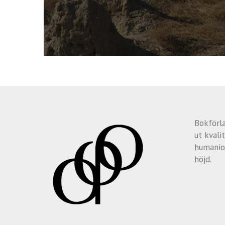
Bokförl
ut kvalit
humanio
höjd.