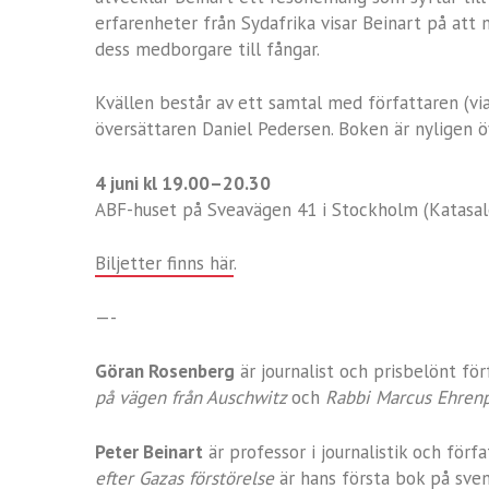
erfarenheter från Sydafrika visar Beinart på att
dess medborgare till fångar.
Kvällen består av ett samtal med författaren (vi
översättaren Daniel Pedersen. Boken är nyligen öve
4 juni kl 19.00–20.30
ABF-huset på Sveavägen 41 i Stockholm (Katasal
Biljetter finns här
.
—-
Göran Rosenberg
är journalist och prisbelönt fö
på vägen från Auschwitz
och
Rabbi Marcus Ehrenp
Peter Beinart
är professor i journalistik och för
efter Gazas förstörelse
är hans första bok på sven