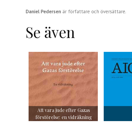
Daniel Pedersen
är författare och översättare.
Se även
Att vara jude efter Gazas
förstörelse: en vidräkning