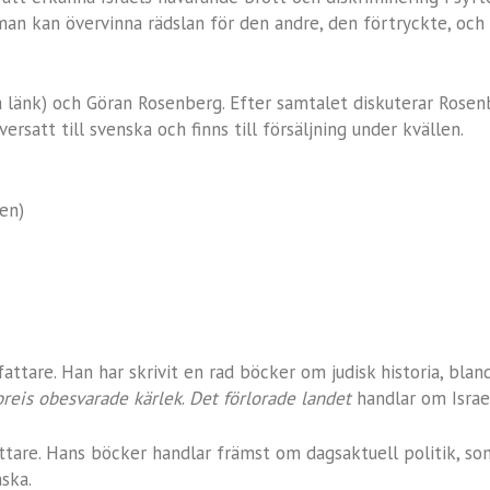
 man kan övervinna rädslan för den andre, den förtryckte, och
a länk) och Göran Rosenberg. Efter samtalet diskuterar Rose
rsatt till svenska och finns till försäljning under kvällen.
en)
rfattare. Han har skrivit en rad böcker om judisk historia, bl
reis obesvarade kärlek
.
Det förlorade landet
handlar om Israe
fattare. Hans böcker handlar främst om dagsaktuell politik, 
ska.