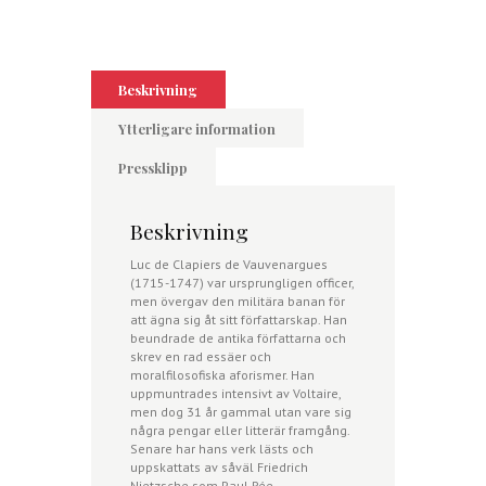
mängd
Beskrivning
Ytterligare information
Pressklipp
Beskrivning
Luc de Clapiers de Vauvenargues
(1715-1747) var ursprungligen officer,
men övergav den militära banan för
att ägna sig åt sitt författarskap. Han
beundrade de antika författarna och
skrev en rad essäer och
moralfilosofiska aforismer. Han
uppmuntrades intensivt av Voltaire,
men dog 31 år gammal utan vare sig
några pengar eller litterär framgång.
Senare har hans verk lästs och
uppskattats av såväl Friedrich
Nietzsche som Paul Rée.