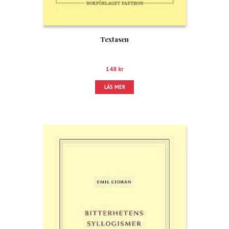
Textasen
148
kr
LÄS MER