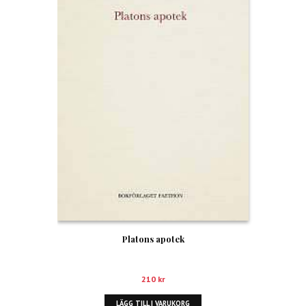
Platons apotek
210
kr
LÄGG TILL I VARUKORG