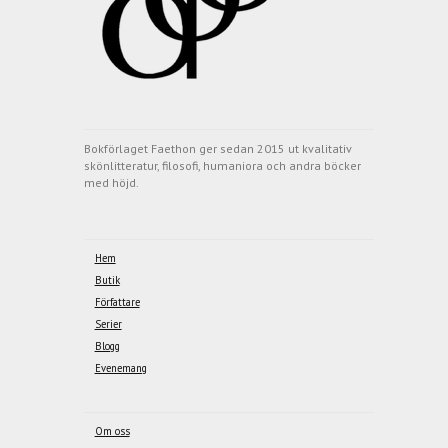
Bokförlaget Faethon ger sedan 2015 ut kvalitativ
skönlitteratur, filosofi, humaniora och andra böcker
med höjd.
Hem
Butik
Författare
Serier
Blogg
Evenemang
Om oss