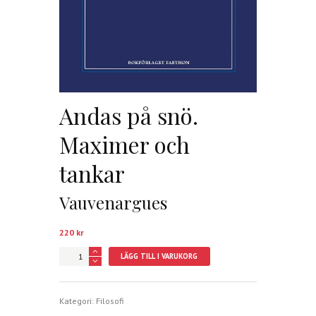
Andas på snö.
Maximer och
tankar
Vauvenargues
220
kr
Andas
LÄGG TILL I VARUKORG
på
snö.
Maximer
och
Kategori:
Filosofi
tankar