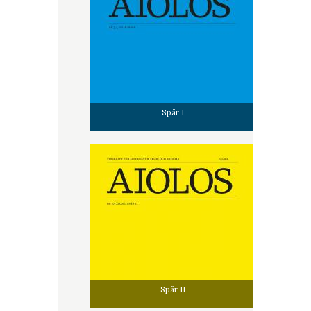
Spår I
Spår II