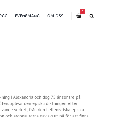
0
OGG
EVENEMANG
OM OSS
ning i Alexandria och dog 75 år senare på
terupplivar den episka diktningen efter
evande verket, från den hellenistiska episka
n och argonauterna gav sig ut på för att finna