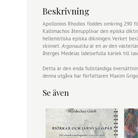
Beskrivning
Apollonios Rhodios föddes omkring 290 fö
Kallimachos återupplivar den episka dikt
hellenistiska episka dikningen. Verket ber
skinnet.
Argonautika
är en av den västerlän
återges Medeias lidelsefulla kärlek till Ia
Detta är den enda fullständiga översättning
denna utgåva har författaren Maxim Grigori
Se även