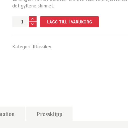
det gyllene skinnet.
Argonautika
LÄGG TILL I VARUKORG
mängd
Kategori:
Klassiker
mation
Pressklipp