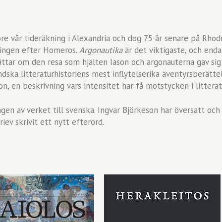
re vår tideräkning i Alexandria och dog 75 år senare på Rho
ningen efter Homeros.
Argonautika
är det viktigaste, och end
ättar om den resa som hjälten Iason och argonauterna gav sig 
dska litteraturhistoriens mest inflytelserika äventyrsberätte
son, en beskrivning vars intensitet har få motstycken i litterat
en av verket till svenska. Ingvar Björkeson har översatt och S
ev skrivit ett nytt efterord.