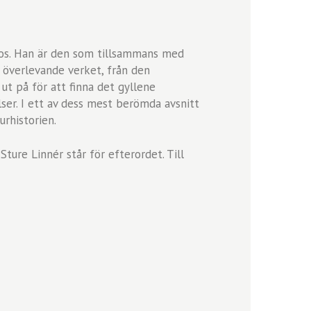
dos. Han är den som tillsammans med
a överlevande verket, från den
ut på för att finna det gyllene
lser. I ett av dess mest berömda avsnitt
urhistorien.
ture Linnér står för efterordet. Till