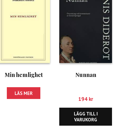
Min hemlighet
Nunnan
LÄS MER
194
kr
LÄGG TILL I
VARUKORG