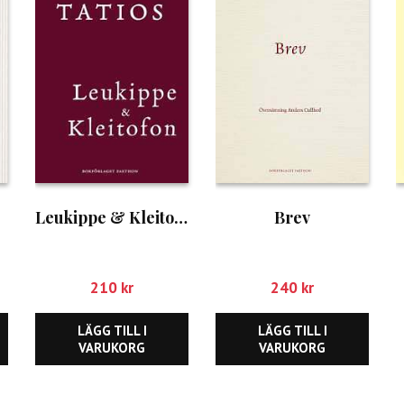
Leukippe & Kleitofon
Brev
210
kr
240
kr
LÄGG TILL I
LÄGG TILL I
VARUKORG
VARUKORG