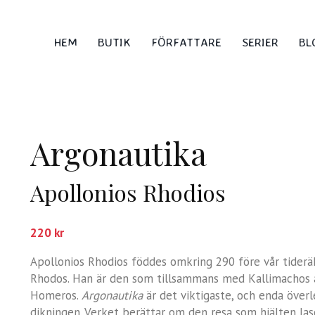
HEM
BUTIK
FÖRFATTARE
SERIER
BL
Argonautika
Apollonios Rhodios
220
kr
Apollonios Rhodios föddes omkring 290 före vår tideräk
Rhodos. Han är den som tillsammans med Kallimachos å
Homeros.
Argonautika
är det viktigaste, och enda överl
dikningen. Verket berättar om den resa som hjälten Iaso