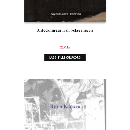
Anteckningar från belägringen
210
kr
LÄGG TILL I VARUKORG