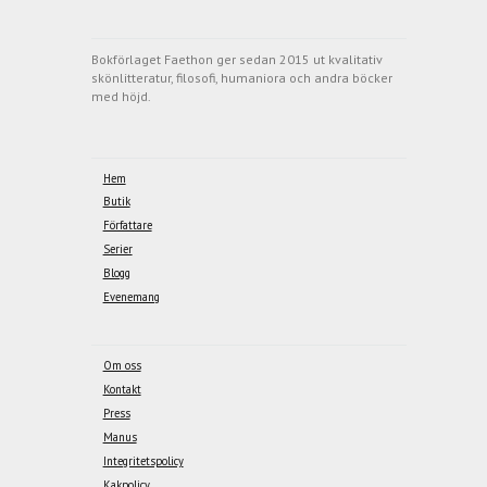
Bokförlaget Faethon ger sedan 2015 ut kvalitativ
skönlitteratur, filosofi, humaniora och andra böcker
med höjd.
Hem
Butik
Författare
Serier
Blogg
Evenemang
Om oss
Kontakt
Press
Manus
Integritetspolicy
Kakpolicy