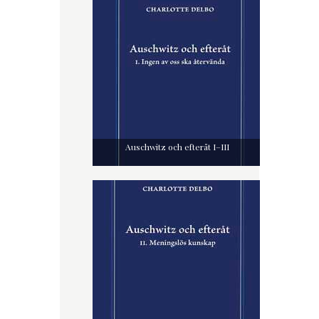
Auschwitz och efteråt I–III