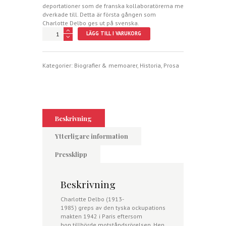
deportationer som de franska kollaboratörerna me
dverkade till. Detta är första gången som
Charlotte Delbo ges ut på svenska.
Auschwitz
LÄGG TILL I VARUKORG
och
efteråt
III.
Våra
Kategorier:
Biografier & memoarer
,
Historia
,
Prosa
dagars
mått
mängd
Beskrivning
Ytterligare information
Pressklipp
Beskrivning
Charlotte
Delbo
(
1913-
1985
) greps av den tyska ockupations
makten 1942 i Paris efter
som
hon tillhörde motståndsrörelsen. Hen