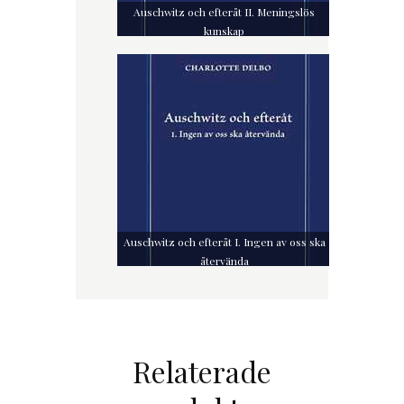
Auschwitz och efteråt II. Meningslös
kunskap
Auschwitz och efteråt I. Ingen av oss ska
återvända
Relaterade