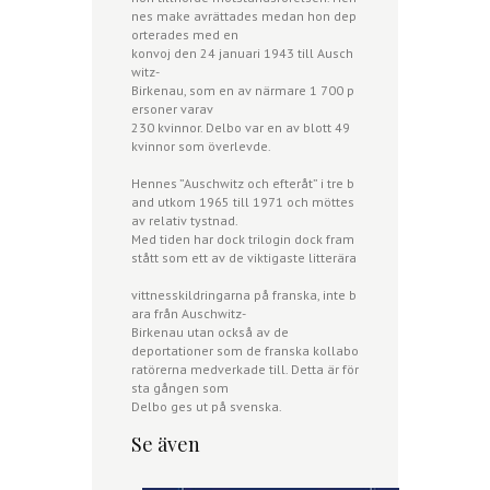
nes make avrättades medan hon dep
orterades med en
konvoj den 24 januari 1943 till Ausch
witz-
Birkenau
, som en av närmare 1 700 p
ersoner varav
230 kvinnor.
Delbo
var en av blott 49
kvinnor som överlevde.
Hennes ”Auschwitz och efteråt” i tre b
and utkom 1965 till 1971 och möttes
av relativ tystnad.
Med tiden har dock trilogin dock fram
stått som ett av de viktigaste litterära
vittnesskildringarna på franska, inte b
ara från Auschwitz-
Birkenau
utan också av de
deportationer som de franska kollabo
ratörerna medverkade till. Detta är för
sta gången som
Delbo
ges ut på svenska.
Se även