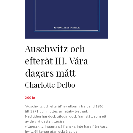
Auschwitz och
efteråt III. Våra
dagars mått
Charlotte Delbo
200
kr
”Auschwitz och efteråt” av utkom i tre band 1965
till 1971 och möttes av relativ tystnad.
Med tiden har dock trilogin dock framstått som ett
av de viktigaste litterära
vittnesskildringarna på franska, inte bara från Ausc
hwitz-
Birkenau
utan också av de