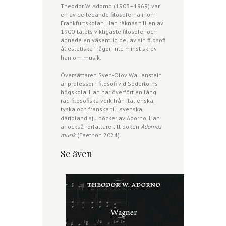
Theodor W. Adorno (1903–1969) var
en av de ledande filosoferna inom
Frankfurtskolan. Han räknas till en av
1900-talets viktigaste filosofer och
ägnade en väsentlig del av sin filosofi
åt estetiska frågor, inte minst skrev
han om musik.
Översättaren Sven-Olov Wallenstein
är professor i filosofi vid Södertörns
högskola. Han har överfört en lång
rad filosofiska verk från italienska,
tyska och franska till svenska,
däribland sju böcker av Adorno. Han
är också författare till boken
Adornos
musik
(Faethon 2024).
Se även