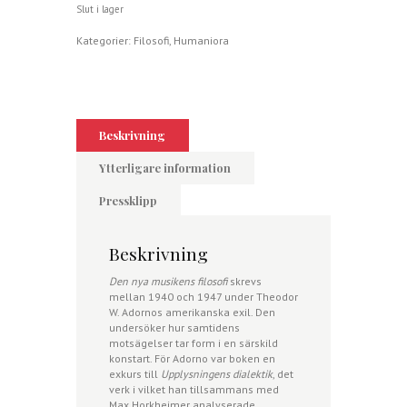
Slut i lager
Kategorier:
Filosofi
,
Humaniora
Beskrivning
Ytterligare information
Pressklipp
Beskrivning
Den nya musikens filosofi
skrevs
mellan 1940 och 1947 under Theodor
W. Adornos amerikanska exil. Den
undersöker hur samtidens
motsägelser tar form i en särskild
konstart. För Adorno var boken en
exkurs till
Upplysningens dialektik
, det
verk i vilket han tillsammans med
Max Horkheimer analyserade