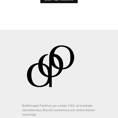
Bokförlaget Faethon ger sedan 2015 ut kvalitativ
skönlitteratur, filosofi, humaniora och andra böcker
med höjd.