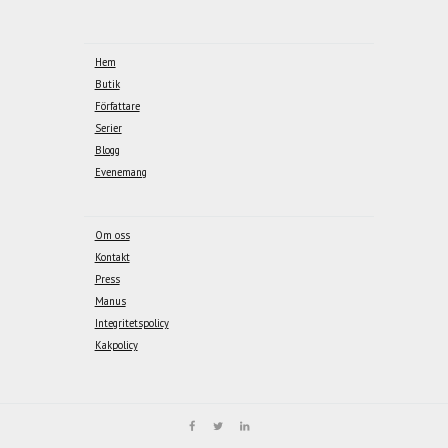
Hem
Butik
Författare
Serier
Blogg
Evenemang
Om oss
Kontakt
Press
Manus
Integritetspolicy
Kakpolicy
Vi använder kakor för att ge dig bästa möjliga upplevelse på sajten. Genom att
fortsätta godkänner du vår
kakpolicy
.