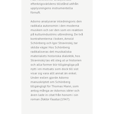
efterkrigsvärldens tillstånd utifrån
upplysningens instrumentella
förnuft.
Adorno analyserar inledningsvis den
radikala autonomin i den moderna
musiken och ser den som en reaktion
på kulturindustrins utbredning. De två
kontrahenterna i boken, Arnold
Schönberg och Igor Stravinskij, tar
skilda vägar. Hos Schönberg
radikaliseras det musikaliska
materialets historiska dialektik, hos
Stravinskij tas ett steg ut ur historien
och alla former blir tillgängliga på
nytt i en motsats som dock till sist
visar sig vara allt annat än enkel.
Under exilen gjorde Adorno
manuskriptet om Schönberg
tillgängligt för Thomas Mann, som
antog många av Adornos idéer och
även lade in citat från honom i sin
roman
Doktor Faustus
(1947).