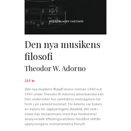
Den nya musikens
filosofi
Theodor W. Adorno
215
kr
Den nya musikens filosofi
skrevs mellan 1940 och
1947 under Theodor W. Adornos amerikanska exil.
Den undersöker hur samtidens motsägelser tar
form i en särskild konstart. För Adorno var boken
en exkurs till
Upplysningens dialektik
, det verk i
vilket han tillsammans med Max Horkheimer
analyserade efterkrigsvärldens tillstånd utifrån
upplysningens instrumentella förnuft.