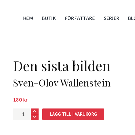
HEM
BUTIK
FÖRFATTARE
SERIER
BL
Den sista bilden
Sven-Olov Wallenstein
180
kr
Den
LÄGG TILL I VARUKORG
sista
bilden
mängd