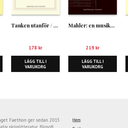
Tanken utanför / Michel Foucault som jag föreställer mig honom
Mahler: en musikalisk fysionomi
178
kr
219
kr
LÄGG TILL I
LÄGG TILL I
VARUKORG
VARUKORG
aget Faethon ger sedan 2015
Hem
ativ skönlitteratur, filosofi,