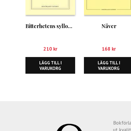
Bitterhetens syllogismer
Näver
210
kr
168
kr
LÄGG TILL I
LÄGG TILL I
VARUKORG
VARUKORG
Bokförl
ut kvalit