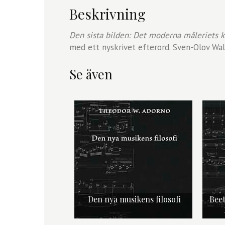
Beskrivning
Den sista bilden: Det moderna måleriets k
med ett nyskrivet efterord. Sven-Olov Wall
Se även
Den nya musikens filosofi
Beet