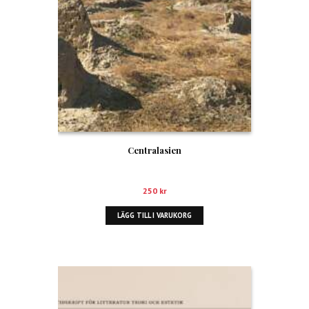
Centralasien
250
kr
LÄGG TILL I VARUKORG