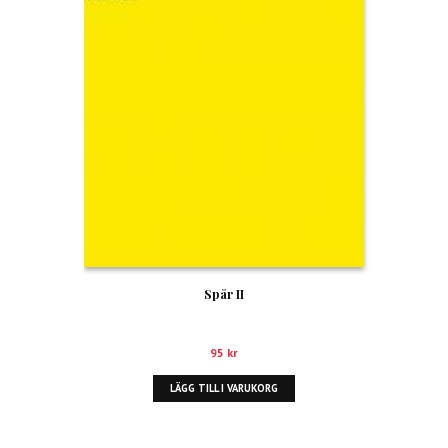
Spår II
95
kr
LÄGG TILL I VARUKORG