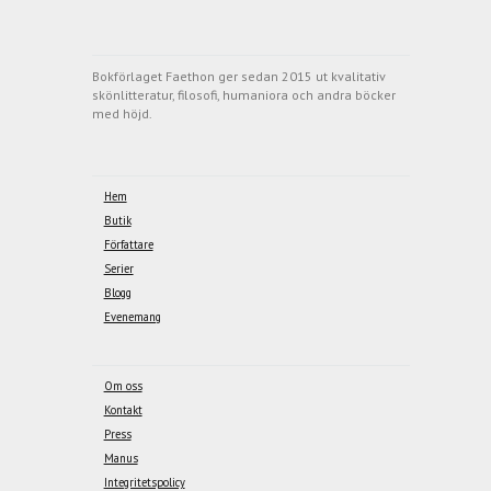
Bokförlaget Faethon ger sedan 2015 ut kvalitativ
skönlitteratur, filosofi, humaniora och andra böcker
med höjd.
Hem
Butik
Författare
Serier
Blogg
Evenemang
Om oss
Kontakt
Press
Manus
Integritetspolicy