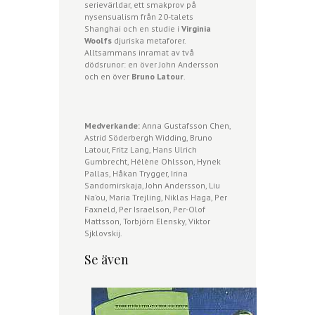
serievärldar, ett smakprov på
nysensualism från 20-talets
Shanghai och en studie i
Virginia
Woolfs
djuriska metaforer.
Alltsammans inramat av två
dödsrunor: en över John Andersson
och en över
Bruno Latour
.
Medverkande:
Anna Gustafsson Chen,
Astrid Söderbergh Widding, Bruno
Latour, Fritz Lang, Hans Ulrich
Gumbrecht, Hélène Ohlsson, Hynek
Pallas, Håkan Trygger, Irina
Sandomirskaja, John Andersson, Liu
Na’ou, Maria Trejling, Niklas Haga, Per
Faxneld, Per Israelson, Per-Olof
Mattsson, Torbjörn Elensky, Viktor
Sjklovskij.
Se även