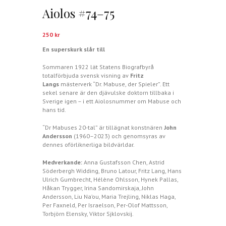
Aiolos #74–75
250
kr
En superskurk slår till
Sommaren 1922 lät Statens Biografbyrå
totalförbjuda svensk visning av
Fritz
Langs
mästerverk “Dr. Mabuse, der Spieler”. Ett
sekel senare är den djävulske doktorn tillbaka i
Sverige igen – i ett Aiolosnummer om Mabuse och
hans tid.
“Dr Mabuses 20-tal” är tillägnat konstnären
John
Andersson
(1960–2023) och genomsyras av
dennes oförliknerliga bildvärldar.
Medverkande:
Anna Gustafsson Chen, Astrid
Söderbergh Widding, Bruno Latour, Fritz Lang, Hans
Ulrich Gumbrecht, Hélène Ohlsson, Hynek Pallas,
Håkan Trygger, Irina Sandomirskaja, John
Andersson, Liu Na’ou, Maria Trejling, Niklas Haga,
Per Faxneld, Per Israelson, Per-Olof Mattsson,
Torbjörn Elensky, Viktor Sjklovskij.