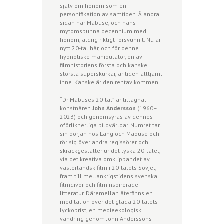
själv om honom som en
personifikation av samtiden. Å andra
sidan har Mabuse, och hans
mytomspunna decennium med
honom, aldrig riktigt försvunnit. Nu är
nytt 20-tal här, och för denne
hypnotiske manipulatör, en av
filmhistoriens första och kanske
största superskurkar, är tiden alltjämt
inne. Kanske är den rentav kommen.
“Dr Mabuses 20-tal” är tillägnat
konstnären
John Andersson
(1960–
2023) och genomsyras av dennes
oförliknerliga bildvärldar. Numret tar
sin början hos Lang och Mabuse och
rör sig över andra regissörer och
skräckgestalter ur det tyska 20-talet,
via det kreativa omklippandet av
västerländsk film i 20-talets Sovjet,
fram till mellankrigstidens svenska
filmdivor och filminspirerade
litteratur. Däremellan återfinns en
meditation över det glada 20-talets
lyckobrist, en medieekologisk
vandring genom John Anderssons