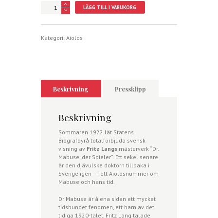
Dr
LÄGG TILL I VARUKORG
Mabuses
20-
tal
mängd
Kategori:
Aiolos
Beskrivning
Pressklipp
Beskrivning
Sommaren 1922 lät Statens
Biografbyrå totalförbjuda svensk
visning av
Fritz Langs
mästerverk “Dr.
Mabuse, der Spieler”. Ett sekel senare
är den djävulske doktorn tillbaka i
Sverige igen – i ett Aiolosnummer om
Mabuse och hans tid.
Dr Mabuse är å ena sidan ett mycket
tidsbundet fenomen, ett barn av det
tidiga 1920-talet. Fritz Lang talade