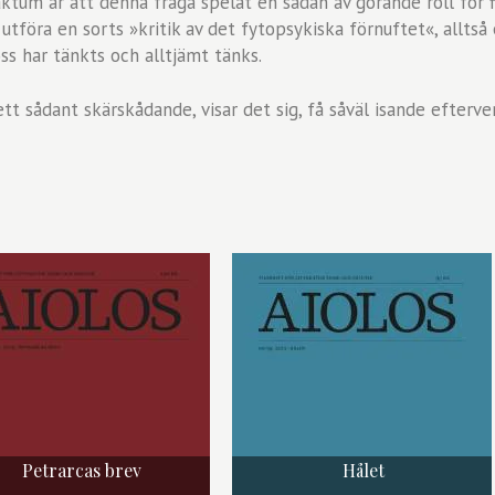
tum är att denna fråga spelat en sådan av görande roll för fi
 utföra en sorts »kritik av det fytopsykiska förnuftet«, alltså
ss har tänkts och alltjämt tänks.
tt sådant skärskådande, visar det sig, få såväl isande efterv
Petrarcas brev
Hålet