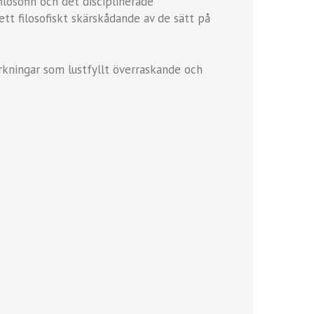
losofin och det disciplinerade
 ett filosofiskt skärskådande av de sätt på
erkningar som lustfyllt överraskande och