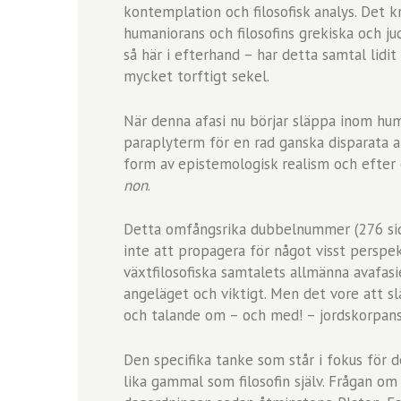
kontemplation och filosofisk analys. Det 
humaniorans och filosofins grekiska och jud
så här i efterhand – har detta samtal lidit
mycket torftigt sekel.
När denna afasi nu börjar släppa inom hum
paraplyterm för en rad ganska disparata 
form av epistemologisk realism och efter
non
.
Detta omfångsrika dubbelnummer (276 si
inte att propagera för något visst perspekti
växtfilosofiska samtalets allmänna avafasier
angeläget och viktigt. Men det vore att s
och talande om – och med! – jordskorpans
Den specifika tanke som står i fokus för 
lika gammal som filosofin själv. Frågan o