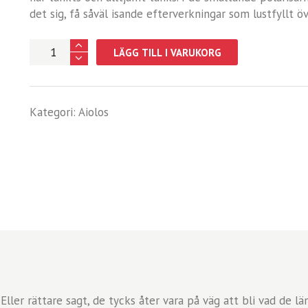
det sig, få såväl isande efterverkningar som lustfyll
Växtsjälen
LÄGG TILL I VARUKORG
mängd
Kategori:
Aiolos
Eller rättare sagt, de tycks åter vara på väg att bli vad de lä