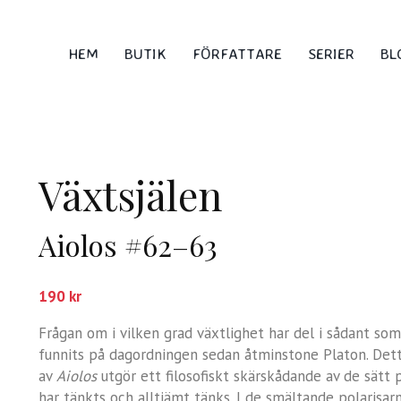
HEM
BUTIK
FÖRFATTARE
SERIER
BL
Växtsjälen
Aiolos #62–63
190
kr
Frågan om i vilken grad växtlighet har del i sådant s
funnits på dagordningen sedan åtminstone Platon. Det
av
Aiolos
utgör ett filosofiskt skärskådande av de sätt
har tänkts och alltjämt tänks. I de smältande polarisar