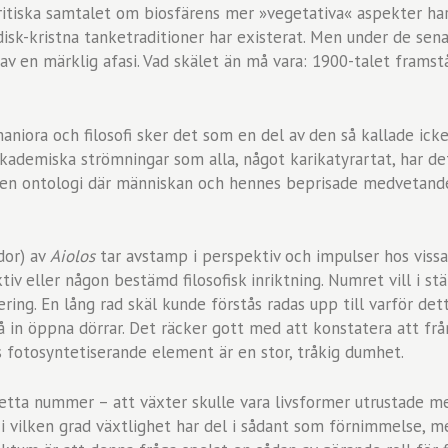
kritiska samtalet om biosfärens mer »vegetativa« aspekter ha
isk-kristna tanketraditioner har existerat. Men under de senas
 av en märklig afasi. Vad skälet än må vara: 1900-talet framstå
aniora och filosofi sker det som en del av den så kallade ick
akademiska strömningar som alla, något karikatyrartat, har d
 en ontologi där människan och hennes beprisade medvetand
dor) av
Aiolos
tar avstamp i perspektiv och impulser hos vissa
v eller någon bestämd filosofisk inriktning. Numret vill i stäl
ing. En lång rad skäl kunde förstås radas upp till varför detta
lå in öppna dörrar. Det räcker gott med att konstatera att f
 fotosyntetiserande element är en stor, tråkig dumhet.
detta nummer – att växter skulle vara livsformer utrustade m
m i vilken grad växtlighet har del i sådant som förnimmelse,