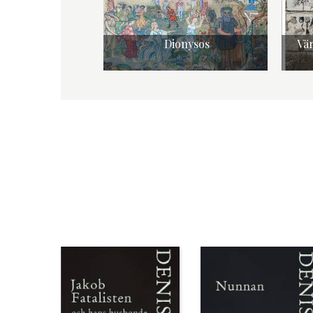
Dionysos
Vär