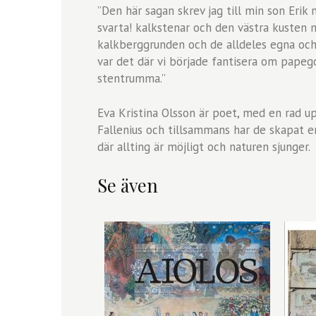
”Den här sagan skrev jag till min son Erik 
svarta! kalkstenar och den västra kusten 
kalkberggrunden och de alldeles egna och a
var det där vi började fantisera om papego
stentrumma.”
Eva Kristina Olsson är poet, med en rad 
Fallenius och tillsammans har de skapat 
där allting är möjligt och naturen sjunger.
Se även