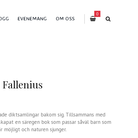
0
OGG
EVENEMANG
OM OSS
 Fallenius
ade diktsamlingar bakom sig. Tillsammans med
r skapat en säregen bok som passar såväl barn som
r möjligt och naturen sjunger.