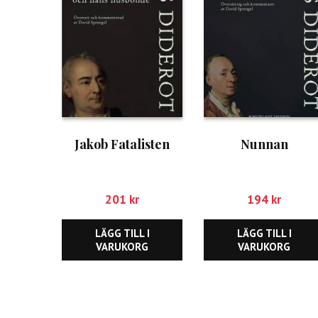
Jakob Fatalisten
Nunnan
201
kr
194
kr
LÄGG TILL I
LÄGG TILL I
VARUKORG
VARUKORG