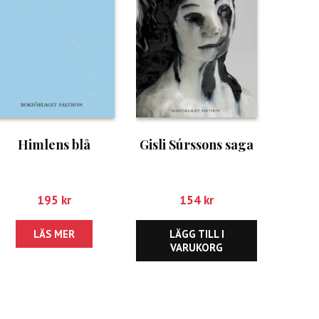
Himlens blå
Gisli Súrssons saga
195
kr
154
kr
LÄS MER
LÄGG TILL I
VARUKORG