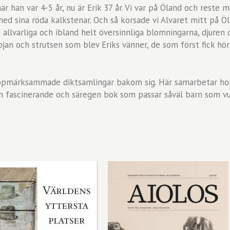
när han var 4-5 år, nu är Erik 37 år. Vi var på Öland och reste
med sina röda kalkstenar. Och så korsade vi Alvaret mitt på 
llvarliga och ibland helt översinnliga blomningarna, djuren oc
jan och strutsen som blev Eriks vänner, de som först fick hör
uppmärksammade diktsamlingar bakom sig. Här samarbetar ho
en fascinerande och säregen bok som passar såväl barn som v