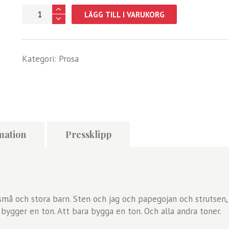
Fåglars
LÄGG TILL I VARUKORG
jordskred
mängd
Kategori:
Prosa
mation
Pressklipp
 små och stora barn. Sten och jag och papegojan och strutsen
 bygger en ton. Att bara bygga en ton. Och alla andra toner.