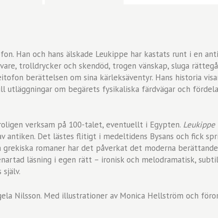
ofon. Han och hans älskade Leukippe har kastats runt i en an
vare, trolldrycker och skendöd, trogen vänskap, sluga rätte­g
itofon berättelsen om sina kärleksäventyr. Hans historia vis
ill utläggningar om begärets fysikaliska färdvägar och förde
troligen verksam på 100­-talet, even­tuellt i Egypten.
Leukippe 
v antiken. Det lästes flitigt i medeltidens Bysans och fick sp
a grekiska romaner har det påverkat det moderna berättan
nartad läsning i egen rätt – ironisk och melodramatisk, subtil
 själv.
ngela Nilsson. Med illustrationer av Monica Hellström och för