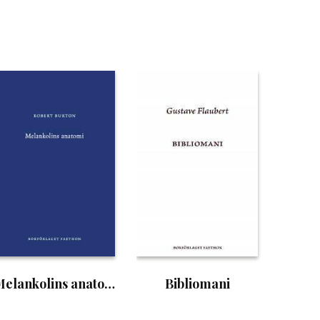
Melankolins anatomi
Bibliomani