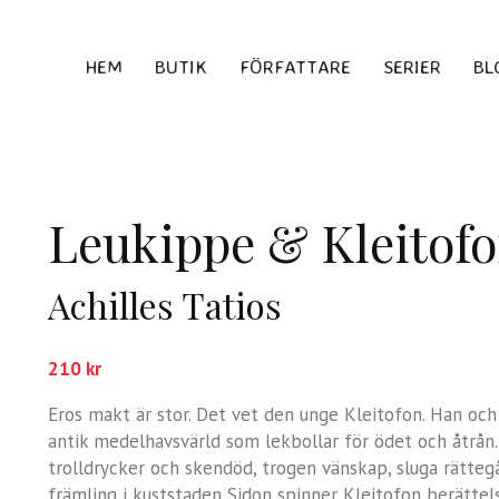
HEM
BUTIK
FÖRFATTARE
SERIER
BL
Leukippe & Kleitof
Achilles Tatios
210
kr
Eros makt är stor. Det vet den unge Kleitofon. Han och
antik medelhavsvärld som lekbollar för ödet och åtrån.
trolldrycker och skendöd, trogen vänskap, sluga rätte­g
främling i kuststaden Sidon spinner Kleitofon berättels