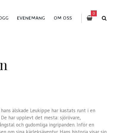
0
OGG
EVENEMANG
OM OSS
on
 hans älskade Leukippe har kastats runt i en
 De har upplevt det mesta: sjörövare,
ångstal och gudomliga ingripanden. Inför en
en om sina kärleksäventyr. Hans historia visar sig