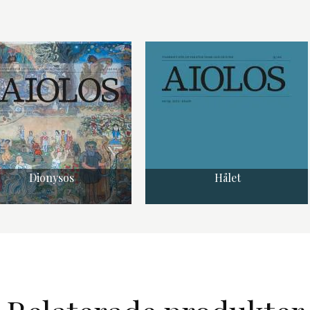
Dionysos
Hålet