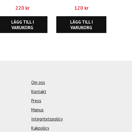
220
kr
120
kr
LÄGG TILL I
LÄGG TILL I
VARUKORG
VARUKORG
Om oss
Kontakt
Press
Manus
Integritetspolicy
Kakpolicy