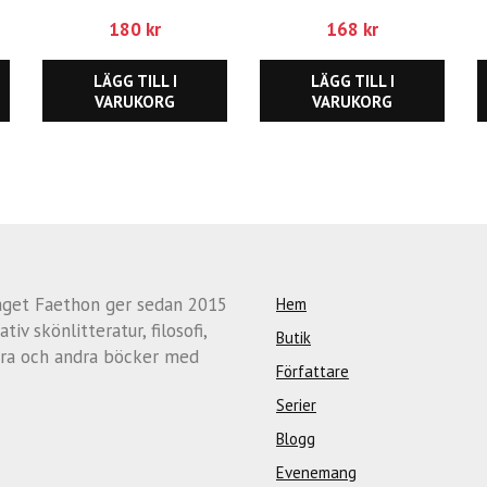
180
kr
168
kr
LÄGG TILL I
LÄGG TILL I
VARUKORG
VARUKORG
aget Faethon ger sedan 2015
Hem
ativ skönlitteratur, filosofi,
Butik
ra och andra böcker med
Författare
Serier
Blogg
Evenemang