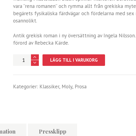
vara ”rena romanen” och rymma allt från grekiska myter
begärets fysikaliska färdvägar och fördelarna med sex 
osannolikt.
Antik grekisk roman i ny översättning av Ingela Nilsson
förord av Rebecka Kärde.
Leukippe
LÄGG TILL I VARUKORG
&
Kleitofon
mängd
Kategorier:
Klassiker
,
Moly
,
Prosa
mation
Pressklipp