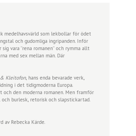
tik medelhavsvärld som lekbollar för ödet
ångstal och gudomliga ingripanden. Inför
ar sig vara ”rena romanen” och rymma allt
larna med sex mellan män. Där
& Kleitofon
, hans enda bevarade verk,
ridning i det tidigmoderna Europa.
det och den moderna romanen. Men framför
 och burlesk, retorisk och slapstickartad.
ord av Rebecka Kärde.