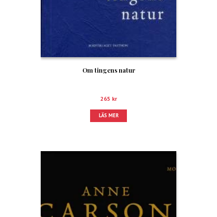
Om tingens natur
265
kr
LÄS MER