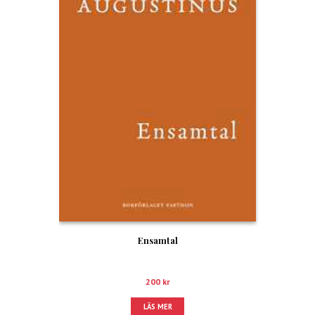
Ensamtal
200
kr
LÄS MER