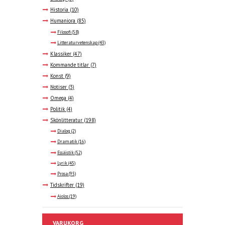
Historia
(10)
Humaniora
(85)
Filosofi
(58)
Litteraturvetenskap
(43)
Klassiker
(47)
Kommande titlar
(7)
Konst
(9)
Notiser
(3)
Omega
(4)
Politik
(4)
Skönlitteratur
(198)
Dialog
(2)
Dramatik
(16)
Essäistik
(52)
Lyrik
(45)
Prosa
(95)
Tidskrifter
(19)
Aiolos
(19)
VARUKORG