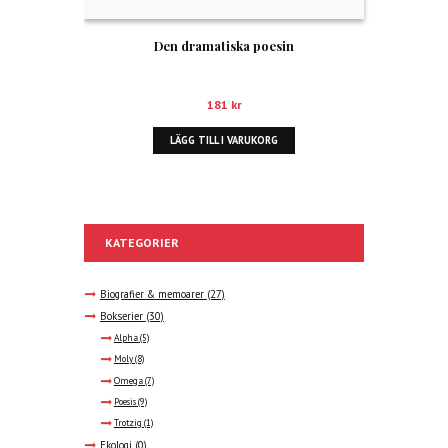
Den dramatiska poesin
181
kr
LÄGG TILL I VARUKORG
KATEGORIER
Biografier & memoarer
(27)
Bokserier
(30)
Alpha
(5)
Moly
(8)
Omega
(7)
Poesis
(9)
Trotzig
(1)
Ekologi
(0)