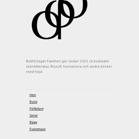
Bokförlaget Faethon ger sedan 2015 ut kvalitativ
skönlitteratur, filosofi, humaniora och andra böcker
med höjd.
Hem
Butik
Författare
Serier
Blogg
Evenemang