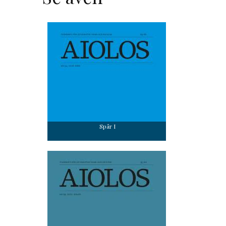
Spår I