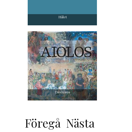
Hålet
Dionysos
Föregå
Nästa