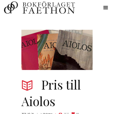
Pris till
Aiolos
2021-10-24
in
Nyheter
2527
11