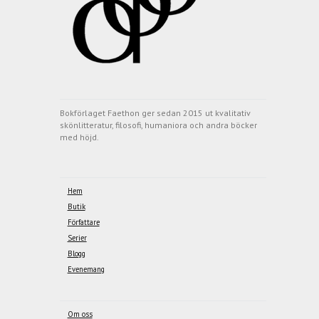
Bokförlaget Faethon ger sedan 2015 ut kvalitativ
skönlitteratur, filosofi, humaniora och andra böcker
med höjd.
Hem
Butik
Författare
Serier
Blogg
Evenemang
Om oss