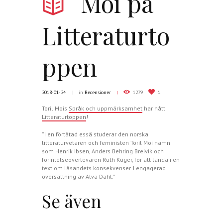
Moi på
Litteraturto
ppen
2018-01-24
in
Recensioner
1279
1
Toril Mois
Språk och uppmärksamhet
har nått
Litteraturtoppen
!
”I en förtätad essä studerar den norska
litteraturvetaren och feministen Toril Moi namn
som Henrik Ibsen, Anders Behring Breivik och
förintelseöverlevaren Ruth Küger, för att landa i en
text om läsandets konsekvenser. I engagerad
översättning av Alva Dahl.”
Se även