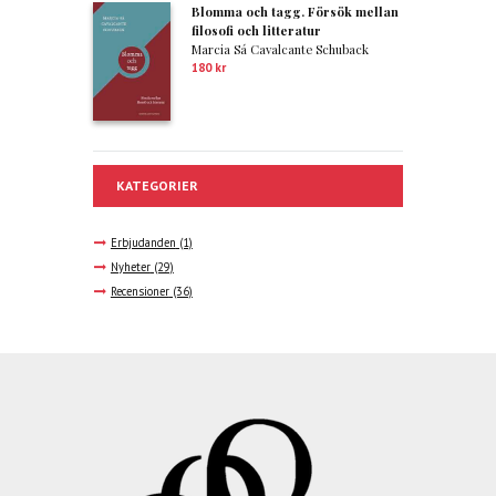
Blomma och tagg. Försök mellan
filosofi och litteratur
Marcia Sá Cavalcante Schuback
180
kr
KATEGORIER
Erbjudanden
(1)
Nyheter
(29)
Recensioner
(36)