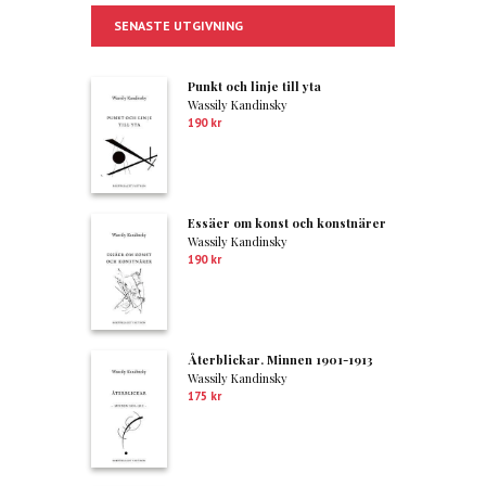
SENASTE UTGIVNING
Punkt och linje till yta
Wassily Kandinsky
190
kr
Essäer om konst och konstnärer
Wassily Kandinsky
190
kr
Återblickar. Minnen 1901-1913
Wassily Kandinsky
175
kr