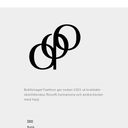
Bokförlaget Faethon ger sedan 2015 ut kvalitativ
skönlitteratur, filosofi, humaniora och andra böcker
med höjd.
Hem
Butik