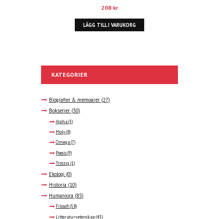
208
kr
LÄGG TILL I VARUKORG
KATEGORIER
Biografier & memoarer
(27)
Bokserier
(30)
Alpha
(5)
Moly
(8)
Omega
(7)
Poesis
(9)
Trotzig
(1)
Ekologi
(0)
Historia
(10)
Humaniora
(85)
Filosofi
(58)
Litteraturvetenskap
(43)