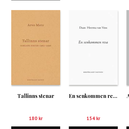
Tallinns stenar
En senkommen resa
A
180
kr
154
kr