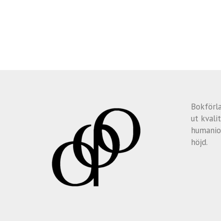
Bokförl
ut kvalit
humanio
höjd.