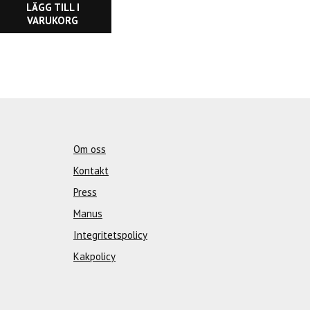
LÄGG TILL I
VARUKORG
Om oss
Kontakt
Press
Manus
Integritetspolicy
Kakpolicy