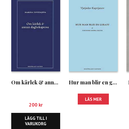
Om kärlek & annan dagboksprosa
Hur man blir en giraff & 49 andra dikter
LÄS MER
200
kr
LÄGG TILL I
VARUKORG