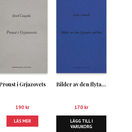
Proust i Grjazovets
Bilder av den flytande världen
190
kr
170
kr
LÄS MER
LÄGG TILL I
VARUKORG