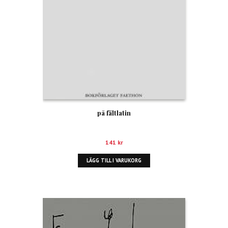
på fältlatin
141
kr
LÄGG TILL I VARUKORG