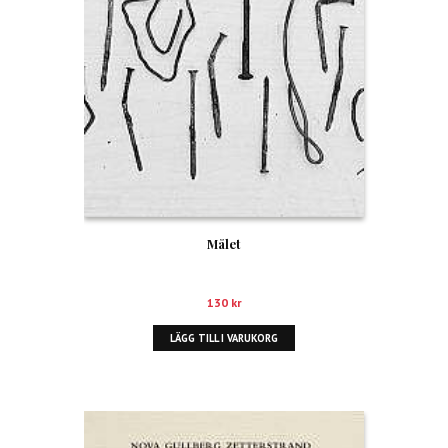
Målet
130
kr
LÄGG TILL I VARUKORG