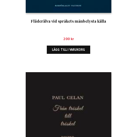
Fläderälva vid språkets månbelysta källa
200
kr
LÄGG TILL I VARUKORG