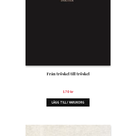
Från tröskel till tröskel
170
kr
LÄGG TILL I VARUKORG