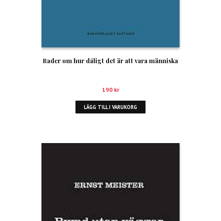
Rader om hur dåligt det är att vara människa
190
kr
LÄGG TILL I VARUKORG