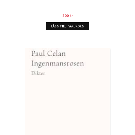
200
kr
LÄGG TILL I VARUKORG