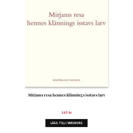
Mirjams resa hennes klännings isstavs larv
163
kr
LÄGG TILL I VARUKORG