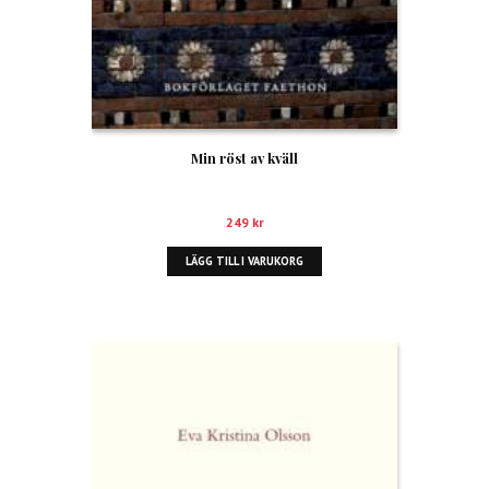
Min röst av kväll
249
kr
LÄGG TILL I VARUKORG