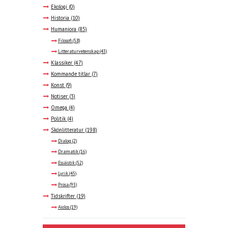
Ekologi
(0)
Historia
(10)
Humaniora
(85)
Filosofi
(58)
Litteraturvetenskap
(43)
Klassiker
(47)
Kommande titlar
(7)
Konst
(9)
Notiser
(3)
Omega
(4)
Politik
(4)
Skönlitteratur
(198)
Dialog
(2)
Dramatik
(16)
Essäistik
(52)
Lyrik
(45)
Prosa
(95)
Tidskrifter
(19)
Aiolos
(19)