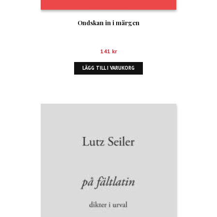
Ondskan in i märgen
141
kr
LÄGG TILL I VARUKORG