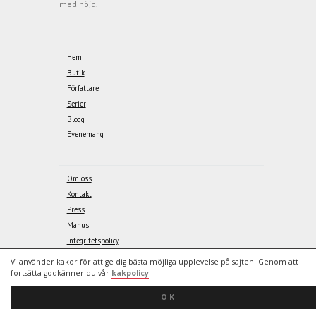
med höjd.
Hem
Butik
Författare
Serier
Blogg
Evenemang
Om oss
Kontakt
Press
Manus
Integritetspolicy
Kakpolicy
Vi använder kakor för att ge dig bästa möjliga upplevelse på sajten. Genom att
fortsätta godkänner du vår
kakpolicy
.
OK