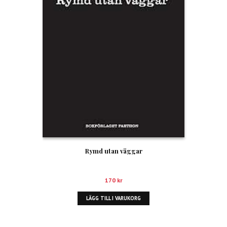
Rymd utan väggar
170
kr
LÄGG TILL I VARUKORG