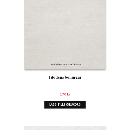
I dödens boningar
170
kr
LÄGG TILL I VARUKORG