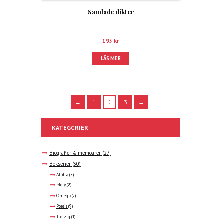
Samlade dikter
195
kr
LÄS MER
←
1
2
3
→
KATEGORIER
Biografier & memoarer
(27)
Bokserier
(30)
Alpha
(5)
Moly
(8)
Omega
(7)
Poesis
(9)
Trotzig
(1)