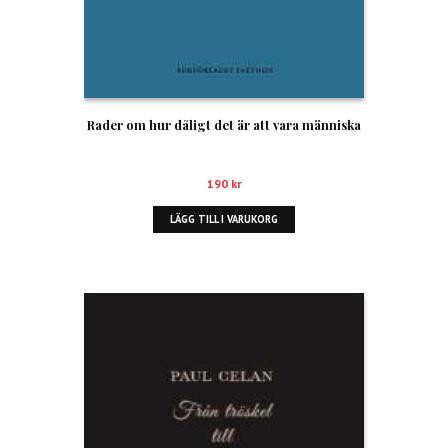
Rader om hur dåligt det är att vara människa
190
kr
LÄGG TILL I VARUKORG