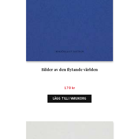
Bilder av den flytande världen
170
kr
LÄGG TILL I VARUKORG