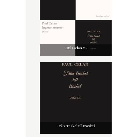
Paul Celan x 4
Från tröskel till tröskel