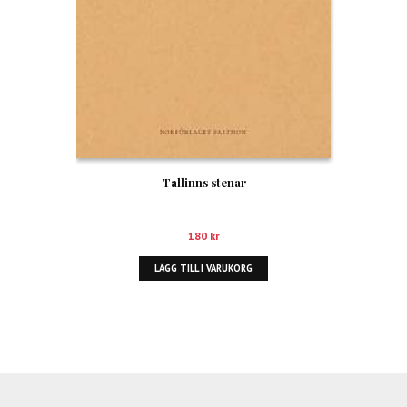
Tallinns stenar
180
kr
LÄGG TILL I VARUKORG