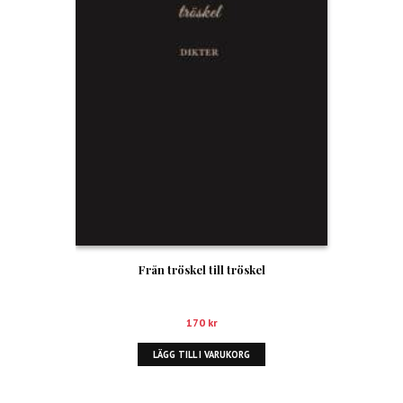
Från tröskel till tröskel
170
kr
LÄGG TILL I VARUKORG