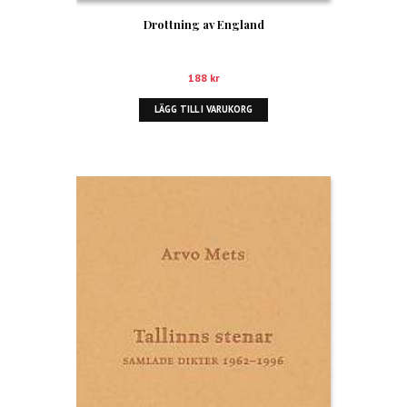
Drottning av England
188
kr
LÄGG TILL I VARUKORG