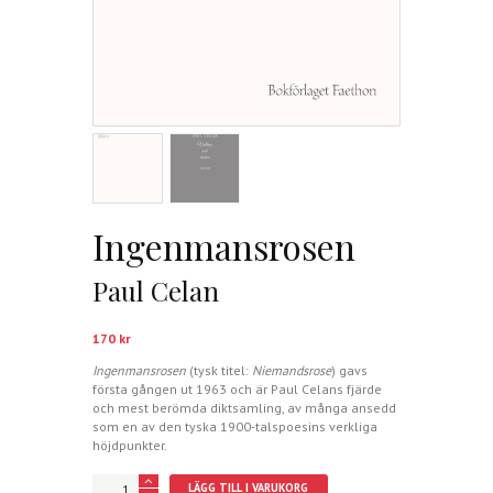
Ingenmansrosen
Paul Celan
170
kr
Ingenmansrosen
(tysk titel:
Niemandsrose
) gavs
första gången ut 1963 och är Paul Celans fjärde
och mest berömda diktsamling, av många ansedd
som en av den tyska 1900-talspoesins verkliga
höjdpunkter.
Ingenmansrosen
LÄGG TILL I VARUKORG