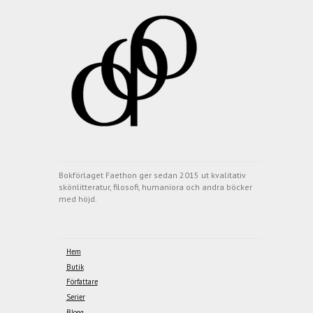
Bokförlaget Faethon ger sedan 2015 ut kvalitativ
skönlitteratur, filosofi, humaniora och andra böcker
med höjd.
Hem
Butik
Författare
Serier
Blogg