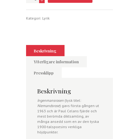
mängd
Kategori:
Lyrik
Beskrivning
Ytterligare information
Pressklipp
Beskrivning
Ingenmansrosen
(tysk titel:
Niemandsrose
) gavs första gången ut
1963 och är Paul Celans fjärde och
mest berömda diktsamling, av
många ansedd som en av den tyska
1900-talspoesins verkliga
höjdpunkter.