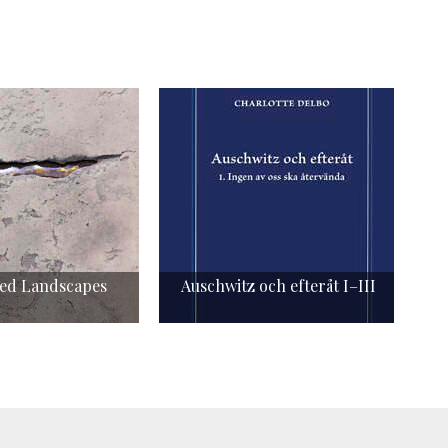
ed Landscapes
Auschwitz och efteråt I–III