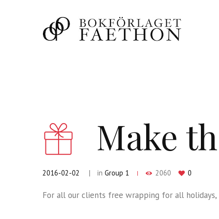
Make th
2016-02-02
in
Group 1
2060
0
For all our clients free wrapping for all holidays,