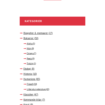
KATEGORIER
Biografier & memoarer
(27)
Bokserier
(30)
Alpha
(5)
Moly
(8)
Omega
(7)
Poesis
(9)
Trotzig
(1)
Ekologi
(0)
Historia
(10)
Humaniora
(85)
Filosofi
(58)
Litteraturvetenskap
(43)
Klassiker
(47)
Kommande titlar
(7)
Konst
(9)