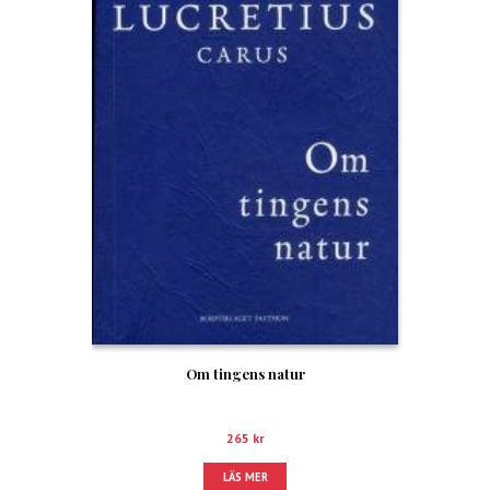
Om tingens natur
265
kr
LÄS MER