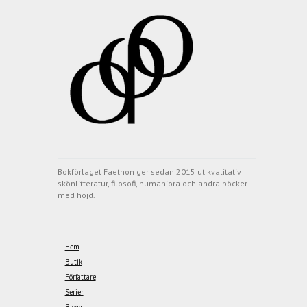
Bokförlaget Faethon ger sedan 2015 ut kvalitativ
skönlitteratur, filosofi, humaniora och andra böcker
med höjd.
Hem
Butik
Författare
Serier