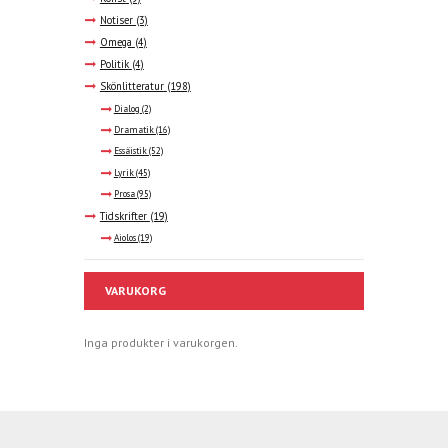
Notiser
(3)
Omega
(4)
Politik
(4)
Skönlitteratur
(198)
Dialog
(2)
Dramatik
(16)
Essäistik
(52)
Lyrik
(45)
Prosa
(95)
Tidskrifter
(19)
Aiolos
(19)
VARUKORG
Inga produkter i varukorgen.