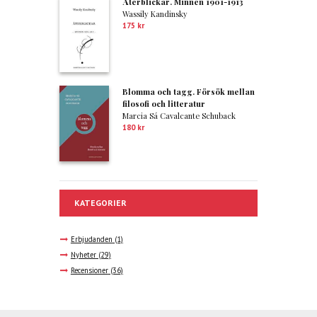
Återblickar. Minnen 1901-1913
Wassily Kandinsky
175
kr
Blomma och tagg. Försök mellan
filosofi och litteratur
Marcia Sá Cavalcante Schuback
180
kr
KATEGORIER
Erbjudanden
(1)
Nyheter
(29)
Recensioner
(36)