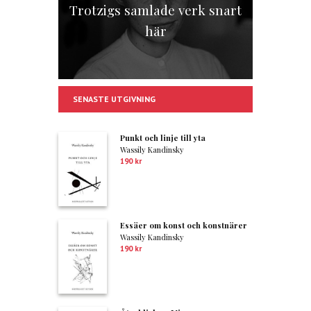
Trotzigs samlade verk snart
här
SENASTE UTGIVNING
Punkt och linje till yta
Wassily Kandinsky
190
kr
Essäer om konst och konstnärer
Wassily Kandinsky
190
kr